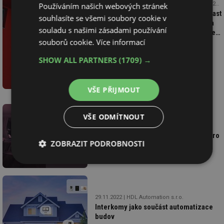
24.10.2023
Používáním našich webových stránek
Přihlast
souhlasíte se všemi soubory cookie v
se na
souladu s našimi zásadami používání
konfere
souborů cookie.
Více informací
Rekonst
a
SHOW ALL PARTNERS
(1709) →
provoz
bytovýc
domů -
VŠE PŘIJMOUT
již 1.
listopad
VŠE ODMÍTNOUT
1.2.2023
HDL Automation s.r.o.
Ovládání barvy světla v systému Buspro
ZOBRAZIT PODROBNOSTI
od HDLA
Nezbytně
Výkonové
Soubory
nutné
soubory
cílení
soubory
29.11.2022
HDL Automation s.r.o.
Interkomy jako součást automatizace
budov
Funkční soubory
Nezařazené