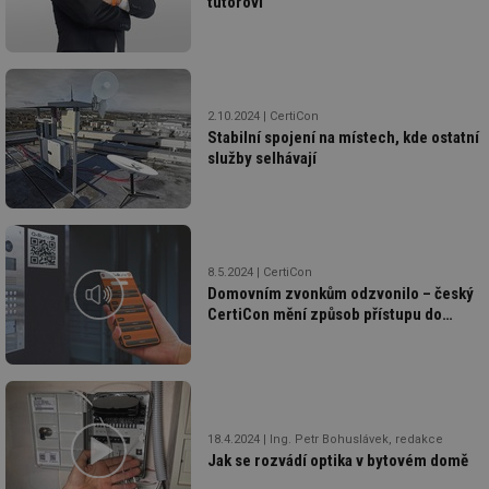
tutorovi
2.10.2024
CertiCon
Stabilní spojení na místech, kde ostatní
služby selhávají
8.5.2024
CertiCon
Domovním zvonkům odzvonilo – český
CertiCon mění způsob přístupu do
objektů
18.4.2024
Ing. Petr Bohuslávek, redakce
Jak se rozvádí optika v bytovém domě