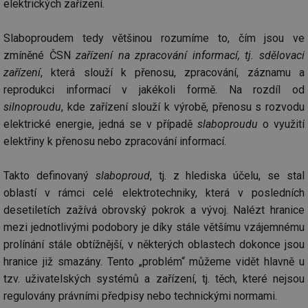
elektrických zařízení.
Slaboproudem tedy většinou rozumíme to, čím jsou ve
zmíněné ČSN
zařízení na zpracování informací, tj. sdělovací
zařízení
, která slouží k přenosu, zpracování, záznamu a
reprodukci informací v jakékoli formě. Na rozdíl od
silnoproudu
, kde zařízení slouží k výrobě, přenosu s rozvodu
elektrické energie, jedná se v případě
slaboproudu
o využití
elektřiny k přenosu nebo zpracování informací.
Takto definovaný
slaboproud
, tj. z hlediska účelu, se stal
oblastí v rámci celé elektrotechniky, která v posledních
desetiletích zažívá obrovský pokrok a vývoj. Nalézt hranice
mezi jednotlivými podobory je díky stále většímu vzájemnému
prolínání stále obtížnější, v některých oblastech dokonce jsou
hranice již smazány. Tento „problém“ můžeme vidět hlavně u
tzv. uživatelských systémů a zařízení, tj. těch, které nejsou
regulovány právními předpisy nebo technickými normami.