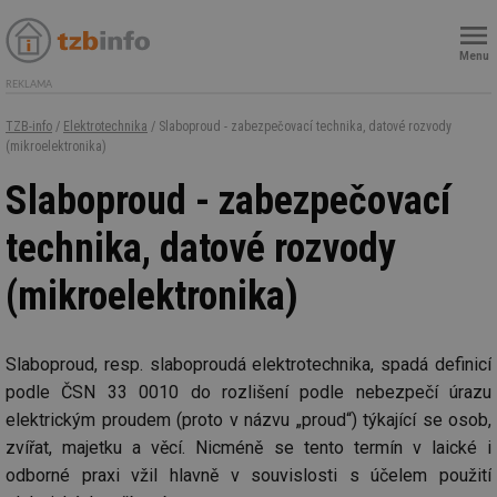
Menu
REKLAMA
TZB-info
/
Elektrotechnika
/ Slaboproud - zabezpečovací technika, datové rozvody
(mikroelektronika)
Slaboproud - zabezpečovací
technika, datové rozvody
(mikroelektronika)
Slaboproud, resp. slaboproudá elektrotechnika, spadá definicí
podle ČSN 33 0010 do rozlišení podle nebezpečí úrazu
elektrickým proudem (proto v názvu „proud“) týkající se osob,
zvířat, majetku a věcí. Nicméně se tento termín v laické i
odborné praxi vžil hlavně v souvislosti s účelem použití