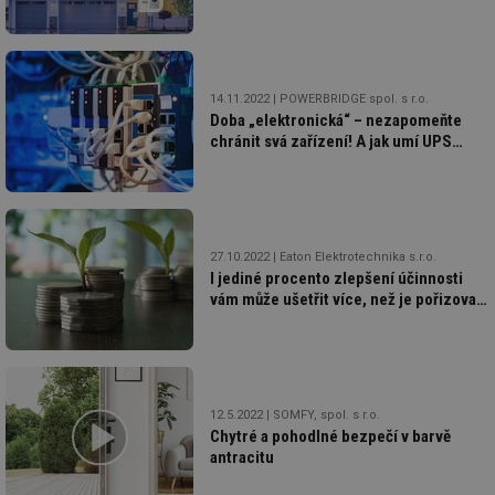
soubory
14.11.2022
POWERBRIDGE spol. s r.o.
Doba „elektronická“ – nezapomeňte
chránit svá zařízení! A jak umí UPS
systémy zachraňovat životy?
Nezbytně nutné soubory
Výkonové soubory
Soubory cílení
Funkční soubory
Nezařazené soubory
27.10.2022
Eaton Elektrotechnika s.r.o.
Nezbytně nutné soubory cookie umožňují základní
I jediné procento zlepšení účinnosti
funkce webových stránek, jako je přihlášení
vám může ušetřit více, než je pořizovací
uživatele a správa účtu. Webové stránky nelze bez
cena UPS
nezbytně nutných souborů cookie správně používat.
Provider
/
Název
Vyprší
Po
Doména
g_state
.forum.tzb-
Zavřením
Sl
12.5.2022
SOMFY, spol. s r.o.
info.cz
prohlížeče
př
po
Chytré a pohodlné bezpečí v barvě
antracitu
g_csrf_token
.forum.tzb-
Zavřením
Sl
info.cz
prohlížeče
př