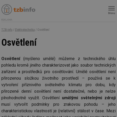
Menu
REKLAMA
TZB-info
/
Elektrotechnika
/ Osvětlení
Osvětlení
Osvětlení
(myšleno umělé) můžeme z technického úhlu
pohledu kromě jiného charakterizovat jako soubor technických
zařízení a prostředků pro osvětlování. Umělé osvětlení není
přirozenou složkou životního prostředí – používá se k
vytvoření příznivého světelného klimatu pro dobu, kdy
přirozené denní osvětlení není dostatečné, nebo je nelze
plnohodnotně využít. Osvětlení
umělými světelnými zdroji
musí vytvořit podmínky pro zrakovou pohodu – jeho
charakteristickou vlastností je (relativní) stálost v čase. Mezi