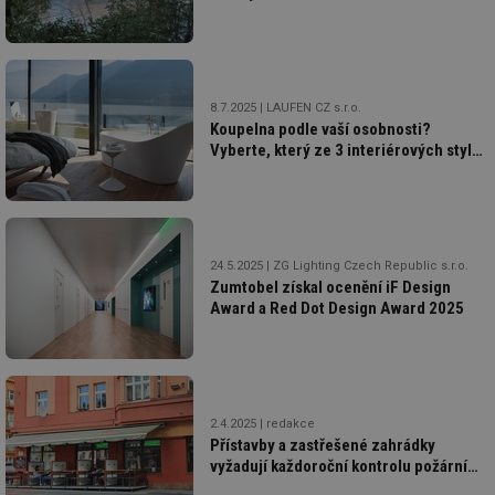
miliony korun ročně
Provider
/
Název
Vyprší
Po
Doména
g_state
.forum.tzb-
Zavřením
Sl
info.cz
prohlížeče
př
8.7.2025
LAUFEN CZ s.r.o.
po
Koupelna podle vaší osobnosti?
g_csrf_token
.forum.tzb-
Zavřením
Sl
Vyberte, který ze 3 interiérových stylů
info.cz
prohlížeče
př
vám sedne nejlépe
po
id
konference.tzb-
1 rok
Te
info.cz
co
po
vy
24.5.2025
ZG Lighting Czech Republic s.r.o.
se
Zumtobel získal ocenění iF Design
_hjAbsoluteSessionInProgress
29 minut
So
Hotjar Ltd
Award a Red Dot Design Award 2025
59 sekund
na
.tzb-info.cz
ab
sl
ce
pr
poč
Ne
žá
2.4.2025
redakce
id
Přístavby a zastřešené zahrádky
in
vyžadují každoroční kontrolu požární
bezpečnosti
id
vetrani.tzb-
10 let
Te