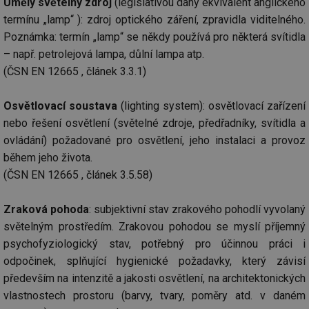
Umělý světelný zdroj
(legislativou daný ekvivalent anglického
termínu „lamp“ ): zdroj optického záření, zpravidla viditelného.
Poznámka: termín „lamp“ se někdy používá pro některá svítidla
– např. petrolejová lampa, důlní lampa atp.
(ČSN EN 12665 , článek 3.3.1)
Osvětlovací soustava
(lighting system): osvětlovací zařízení
nebo řešení osvětlení (světelné zdroje, předřadníky, svítidla a
ovládání) požadované pro osvětlení, jeho instalaci a provoz
během jeho života.
(ČSN EN 12665 , článek 3.5.58)
Zraková pohoda
: subjektivní stav zrakového pohodlí vyvolaný
světelným prostředím. Zrakovou pohodou se myslí příjemný
psychofyziologický stav, potřebný pro účinnou práci i
odpočinek, splňující hygienické požadavky, který závisí
především na intenzitě a jakosti osvětlení, na architektonických
vlastnostech prostoru (barvy, tvary, poměry atd. v daném