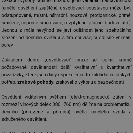
základní výhody řadíme možnost jeho variabilní nastavitelnost
(umělé osvětlení zajištěné osvětlovací soustavou může být:
odstupňované, místní, náhradní, nouzové, protipanické, přímé,
smíšené, nepřímé směrované, rozptýlené, plošné, bodové atd.).
Jednou z mála nevýhod se jeví odlišnost jeho spektrálního
složení od denního světla a s tím související odlišné vnímání
barev.
Základem dobré „osvětlovací“ praxe je splnit kromě
požadované osvětlenosti další kvalitativní a kvantitativní
požadavky, které jsou dány uspokojením tří základních lidských
potřeb:
zrakové pohody
, zrakového výkonu a bezpečnosti.
Osvětlení viditelným světlem (elektromagnetické záření v
rozmezí vlnových délek 380–760 nm) dělíme na problematiku:
denního (přirozené a přírodní) světla, umělého světla a
sdruženého osvětlení.