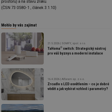
prostoru) a na stavu zraku.
(ČSN 73 0580-1 , článek 3.1.10)
Mohlo by vás zajímat
21.5.2026
SOMFY, spol. s r.o.
®
TaHoma
switch: Strategický nástroj
pro váš byznys a moderní instalace
16.4.2026
Alfaram sp. z o.o.
Zrcadlo s LED osvětlením – co je dobré
vědět a jak vybírat vzhled i parametry?