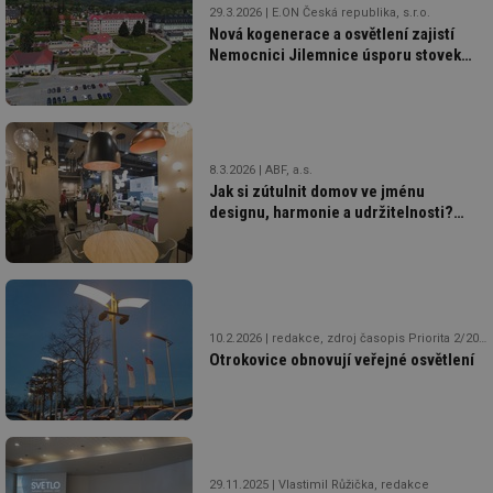
29.3.2026
E.ON Česká republika, s.r.o.
Nová kogenerace a osvětlení zajistí
Nemocnici Jilemnice úsporu stovek
MWh elektřiny, levnější teplo i větší
komfort
8.3.2026
ABF, a.s.
Jak si zútulnit domov ve jménu
designu, harmonie a udržitelnosti?
Poradí veletrh FOR INTERIOR & DESIGN
10.2.2026
redakce, zdroj časopis Priorita 2/2026
Otrokovice obnovují veřejné osvětlení
29.11.2025
Vlastimil Růžička, redakce