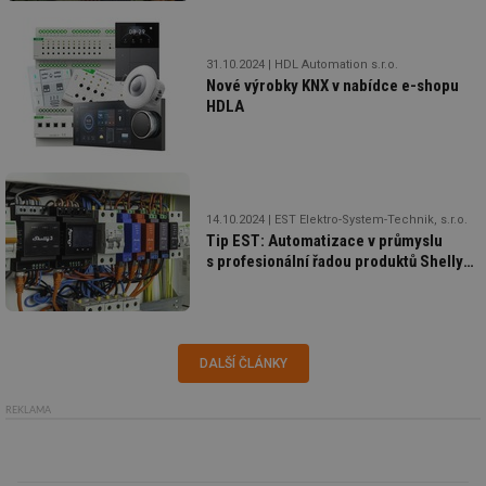
int
tě
id
vytapeni.tzb-
10 let
Te
31.10.2024
HDL Automation s.r.o.
info.cz
co
Nové výrobky KNX v nabídce e-shopu
po
vy
HDLA
se
id
stavba.tzb-
10 let
Te
info.cz
co
po
vy
se
14.10.2024
EST Elektro-System-Technik, s.r.o.
Tip EST: Automatizace v průmyslu
_hjFirstSeen
29 minut
So
Hotjar Ltd
59 sekund
na
.tzb-info.cz
s profesionální řadou produktů Shelly
ab
PRO
sl
ce
pr
poč
Ne
žá
DALŠÍ ČLÁNKY
id
in
REKLAMA
id
forum.tzb-
1 rok
Te
info.cz
co
po
vy
se