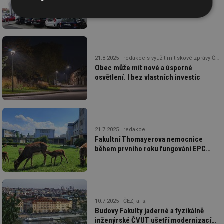
perfektním osvětlením
Nezbytně
Výkonové
Soubory
nutné
soubory
cílení
soubory
21.8.2025
redakce s využitím tiskové zprávy ČEZ
Obec může mít nové a úsporné
Funkční soubory
Nezařazené
osvětlení. I bez vlastních investic
soubory
21.7.2025
redakce
Fakultní Thomayerova nemocnice
během prvního roku fungování EPC
Nezbytně nutné soubory
Výkonové soubory
ušetřila 7,5 milionu Kč
Soubory cílení
Funkční soubory
Nezařazené soubory
Nezbytně nutné soubory cookie umožňují základní
10.7.2025
ČEZ, a. s.
funkce webových stránek, jako je přihlášení
Budovy Fakulty jaderné a fyzikálně
uživatele a správa účtu. Webové stránky nelze bez
inženýrské ČVUT ušetří modernizací
nezbytně nutných souborů cookie správně používat.