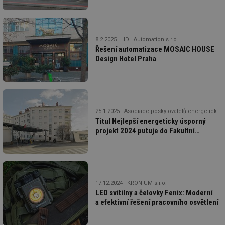
info.cz
co
po
vy
se
_hjIncludedInSessionSample
1 minuta
Te
Hotjar Ltd
8.2.2025
HDL Automation s.r.o.
59 sekund
co
elektro.tzb-
Řešení automatizace MOSAIC HOUSE
na
info.cz
Design Hotel Praha
ab
Ho
zd
ná
za
vz
de
de
25.1.2025
Asociace poskytovatelů energetických služeb (APES) ČR
re
Titul Nejlepší energeticky úsporný
we
projekt 2024 putuje do Fakultní
mv
2 měsíce 4
Te
Airtable
nemocnice u sv. Anny v Brně
týdny
co
.tzb-info.cz
po
sl
už
int
vý
17.12.2024
KRONIUM s.r.o.
vl
LED svítilny a čelovky Fenix: Moderní
po
Air
a efektivní řešení pracovního osvětlení
us
už
pr