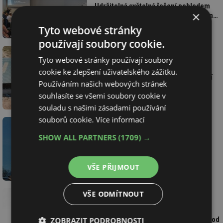
Udržitelná světelná řešení pohledem
×
architektů, techniků i zástupců veřejné
správy
Tyto webové stránky
používají soubory cookie.
Tyto webové stránky používají soubory
11.11.2025
Martin Kubín, redakce
cookie ke zlepšení uživatelského zážitku.
Slunce místo generátoru: Češi budují
Používáním našich webových stránek
v Africe soběstačnou školu
souhlasíte se všemi soubory cookie v
souladu s našimi zásadami používání
souborů cookie.
Více informací
SHOW ALL PARTNERS
(1709) →
28.10.2025
Svaz podnikatelů ve stavebnictví
Polovina lamp veřejného osvětlení
v Česku stále čeká na modernizaci
VŠE PŘIJMOUT
VŠE ODMÍTNOUT
13.10.2025
HDL Automation s.r.o.
Zimní stadion Plzeň: Sporty na ledě pod
ZOBRAZIT PODROBNOSTI