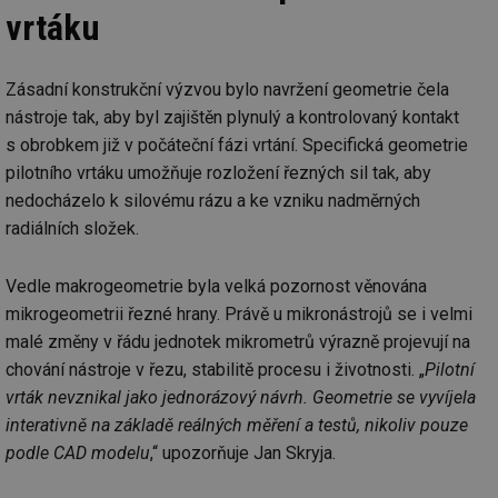
vrtáku
Zásadní konstrukční výzvou bylo navržení geometrie čela
nástroje tak, aby byl zajištěn plynulý a kontrolovaný kontakt
s obrobkem již v počáteční fázi vrtání. Specifická geometrie
pilotního vrtáku umožňuje rozložení řezných sil tak, aby
nedocházelo k silovému rázu a ke vzniku nadměrných
radiálních složek.
Vedle makrogeometrie byla velká pozornost věnována
mikrogeometrii řezné hrany. Právě u mikronástrojů se i velmi
malé změny v řádu jednotek mikrometrů výrazně projevují na
chování nástroje v řezu, stabilitě procesu i životnosti. „
Pilotní
vrták nevznikal jako jednorázový návrh. Geometrie se vyvíjela
interativně na základě reálných měření a testů, nikoliv pouze
podle CAD modelu
,“ upozorňuje Jan Skryja.