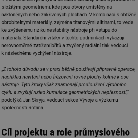
složitými geometriemi, kde jsou otvory umístěny na
nakloněných nebo zakřivených plochách. V kombinaci s obtížně
obrobitelnými materiály, zejména titanovými slitinami, to vede
ke zvýšenému riziku nestability nástroje při vstupu do
materiálu. Standardní vrtáky v těchto podmínkách vykazují
nerovnoměrné zatížení břitů a zvýšený radiální tlak vedoucí
k následnému vychýlení nástroje.
„
Z tohoto důvodu se v praxi běžně používají přípravné operace,
například navrtání nebo frézování rovné plochy kolmé k ose
nástroje. Tyto kroky však znamenají prodloužení výrobního
cyklu a zvyšují riziko kumulace geometrických nepřesností
,“
podotýká Jan Skryja, vedoucí sekce Vývoje a výzkumu
společnosti Rotana.
Cíl projektu a role průmyslového