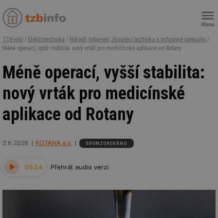
Menu
TZB-info
/
Elektrotechnika
/
Nářadí, vybavení, zkoušecí technika a ochranné pomůcky
/
Méně operací, vyšší stabilita: nový vrták pro medicínské aplikace od Rotany
Méně operací, vyšší stabilita:
nový vrták pro medicínské
aplikace od Rotany
2.6.2026
ROTANA a.s.
SPONZOROVÁNO
05:54
Přehrát audio verzi