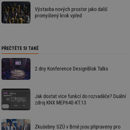
_hjIncludedInSessionSample
1 minuta
Te
Hotjar Ltd
59 sekund
co
vetrani.tzb-
Výstavba nových prostor jako další
na
info.cz
promyšlený krok vpřed
ab
Ho
zd
ná
za
vz
de
de
PŘEČTĚTE SI TAKÉ
re
we
id
voda.tzb-
10 let
Te
info.cz
co
2 dny Konference DesignBlok Talks
po
vy
se
id
kalkulator.tzb-
1 rok
Te
info.cz
co
po
Jak dostat více funkcí do rozvaděče? Duální
vy
zdroj KNX MEP640-KT.13
se
id
oze.tzb-info.cz
10 let
Te
co
po
vy
Zkušebny SZÚ v Brně jsou připraveny pro
se