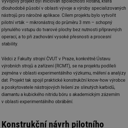
Vývojový projekt byl iniciován společností Rotana, která
dlouhodobě působí v oblasti vývoje a výroby specializovaných
nástrojů pro náročné aplikace. Cílem projektu bylo vytvořit
pilotní vrták – mikronástroj do průměru 3 mm – schopný
plynulého vstupu do tvarové plochy bez nutnosti přípravných
operací, a to při zachování vysoké přesnosti a procesní
stability.
Vědci z Fakulty strojní ČVUT v Praze, konkrétně Ústavu
výrobních strojů a zařízení (RCMT), se na projektu podíleli
zejména v oblasti experimentálního výzkumu, měření a analýzy
dat. Projekt tak spojil praktické konstrukční know-how výrobce
a poskytovatele nástrojových řešení ze slinutých karbidů,
diamantu a kubického nitridu bóru s akademickým zázemím
v oblasti experimentálního obrábění.
Konstrukční návrh pilotního