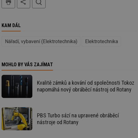
tě
id
vytapeni.tzb-
10 let
Te
info.cz
co
po
vy
KAM DÁL
se
id
stavba.tzb-
10 let
Te
Nářadí, vybavení (Elektrotechnika)
Elektrotechnika
info.cz
co
po
vy
se
_hjFirstSeen
29 minut
So
MOHLO BY VÁS ZAJÍMAT
Hotjar Ltd
59 sekund
na
.tzb-info.cz
ab
sl
ce
Kvalitě zámků a kování od společnosti Tokoz
pr
napomáhá nový obráběcí nástroj od Rotany
poč
Ne
žá
id
in
PBS Turbo sází na upravené obráběcí
id
forum.tzb-
1 rok
Te
info.cz
co
nástroje od Rotany
po
vy
se