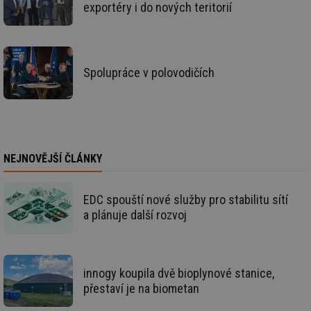
exportéry i do nových teritorií
_hjIncludedInSessionSample
1 minuta
Te
Hotjar Ltd
59 sekund
co
oze.tzb-info.cz
na
ab
Ho
zd
ná
Spolupráce v polovodičích
za
vz
de
de
re
we
_dc_gtm_UA-5901706-1
.tzb-info.cz
58 sekund
Te
NEJNOVĚJŠÍ ČLÁNKY
co
př
w
po
Sp
EDC spouští nové služby pro stabilitu sítí
Go
a plánuje další rozvoj
da
kó
Po
lz
za
nu
innogy koupila dvě bioplynové stanice,
be
sk
přestaví je na biometan
fu
sp