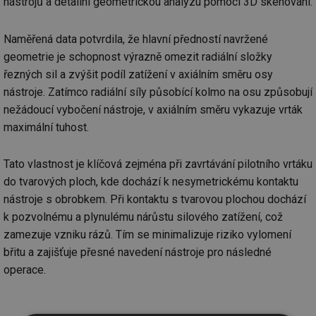
nástrojů a detailní geometrickou analýzu pomocí 3D skenování.
Naměřená data potvrdila, že hlavní předností navržené
geometrie je schopnost výrazně omezit radiální složky
řezných sil a zvýšit podíl zatížení v axiálním směru osy
nástroje. Zatímco radiální síly působící kolmo na osu způsobují
nežádoucí vybočení nástroje, v axiálním směru vykazuje vrták
maximální tuhost.
Tato vlastnost je klíčová zejména při zavrtávání pilotního vrtáku
do tvarových ploch, kde dochází k nesymetrickému kontaktu
nástroje s obrobkem. Při kontaktu s tvarovou plochou dochází
k pozvolnému a plynulému nárůstu silového zatížení, což
zamezuje vzniku rázů. Tím se minimalizuje riziko vylomení
břitu a zajišťuje přesné navedení nástroje pro následné
operace.