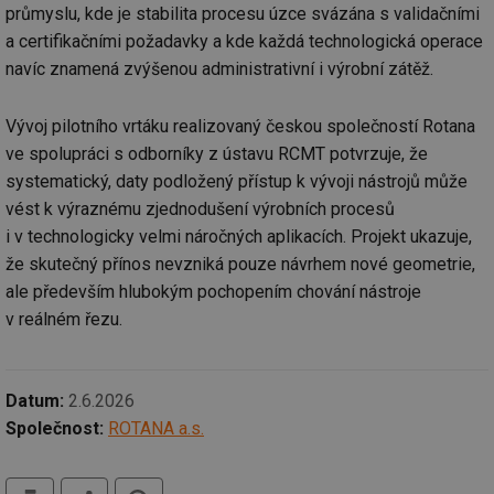
po
průmyslu, kde je stabilita procesu úzce svázána s validačními
vy
se
a certifikačními požadavky a kde každá technologická operace
navíc znamená zvýšenou administrativní i výrobní zátěž.
_hjIncludedInSessionSample
1 minuta
Te
Hotjar Ltd
59 sekund
co
elektro.tzb-
na
info.cz
ab
Vývoj pilotního vrtáku realizovaný českou společností Rotana
Ho
zd
ve spolupráci s odborníky z ústavu RCMT potvrzuje, že
ná
za
systematický, daty podložený přístup k vývoji nástrojů může
vz
vést k výraznému zjednodušení výrobních procesů
de
de
i v technologicky velmi náročných aplikacích. Projekt ukazuje,
re
we
že skutečný přínos nevzniká pouze návrhem nové geometrie,
mv
2 měsíce 4
Te
Airtable
ale především hlubokým pochopením chování nástroje
týdny
co
.tzb-info.cz
po
v reálném řezu.
sl
už
int
vý
vl
Datum:
2.6.2026
po
Air
Společnost:
ROTANA a.s.
us
už
pr
tisk
hledat
int