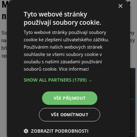
Mikrogeometrie břitu a životnost
×
Tyto webové stránky
nástroje
používají soubory cookie.
Tyto webové stránky používají soubory
Součástí výzkumu bylo také testování vlivu úpravy řezné hrany
cookie ke zlepšení uživatelského zážitku.
na životnost nástroje. Experimenty potvrdily, že extrémně ostrý
Používáním našich webových stránek
břit není v případě mikronástrojů obrábějících titanové slitiny
souhlasíte se všemi soubory cookie v
optimálním řešením.
souladu s našimi zásadami používání
souborů cookie.
Více informací
SHOW ALL PARTNERS
(1709) →
VŠE PŘIJMOUT
VŠE ODMÍTNOUT
ZOBRAZIT PODROBNOSTI