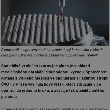
Pilotní vrták s upraveným břitem uzpůsobený k testování vrtání do
křivé plochy, tvarová plocha je z titanového polotovaru Ti6Al4V
Spolehlivé vrtání do tvarových ploch je v oblasti
medicínského obrábění dlouhodobou výzvou. Společnost
Rotana z Velkého Meziříčí ve spolupráci s Fakultou strojní
ČVUT v Praze vyvinula nový vrták, který sdružuje více
operací do jednoho kroku, a zvyšuje tak stabilitu celého
procesu.
V medicínském průmyslu se často obrábějí dílce s prostorově