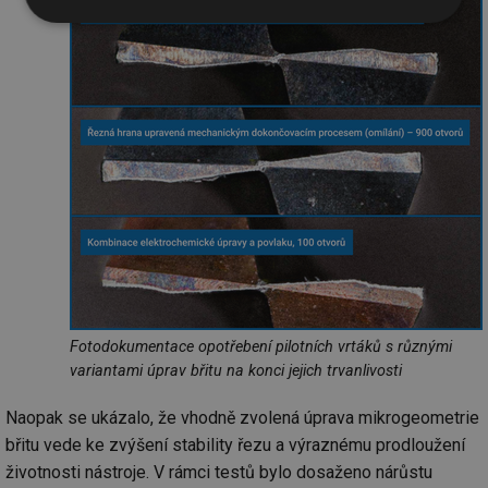
Nezbytně
Výkonové
Soubory
nutné
soubory
cílení
soubory
Funkční soubory
Nezařazené
soubory
Nezbytně nutné soubory
Výkonové soubory
Soubory cílení
Funkční soubory
Fotodokumentace opotřebení pilotních vrtáků s různými
variantami úprav břitu na konci jejich trvanlivosti
Nezařazené soubory
Naopak se ukázalo, že vhodně zvolená úprava mikrogeometrie
Nezbytně nutné soubory cookie umožňují základní
funkce webových stránek, jako je přihlášení
břitu vede ke zvýšení stability řezu a výraznému prodloužení
uživatele a správa účtu. Webové stránky nelze bez
nezbytně nutných souborů cookie správně používat.
životnosti nástroje. V rámci testů bylo dosaženo nárůstu