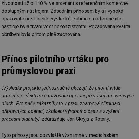
životnosti až o 140 % ve srovnání s referenčním komerčně
Provider
/
Název
Vyprší
Po
Doména
dostupným nástrojem. Zásadním přínosem byla i vysoká
g_state
.forum.tzb-
Zavřením
Sl
opakovatelnost těchto výsledků, zatímco u referenčního
info.cz
prohlížeče
př
nástroje byla trvanlivost nekonzistentní. Požadovaná kvalita
po
obrábění byla přitom plně zachována.
g_csrf_token
.forum.tzb-
Zavřením
Sl
info.cz
prohlížeče
př
po
id
konference.tzb-
1 rok
Te
Přínos pilotního vrtáku pro
info.cz
co
po
vy
průmyslovou praxi
se
_hjAbsoluteSessionInProgress
29 minut
So
Hotjar Ltd
59 sekund
na
.tzb-info.cz
„
Výsledky projektu jednoznačně ukazují, že pilotní vrták
ab
sl
umožňuje efektivní sdružování operací při vrtání do tvarových
ce
pr
ploch. Pro naše zákazníky to v praxi znamená eliminaci
poč
Ne
přípravných operací, zkrácení výrobního času a zvýšení
žá
procesní stability
,“ zdůrazňuje Jan Skryja z Rotany.
id
in
id
vetrani.tzb-
10 let
Te
Tyto přínosy jsou obzvláště významné v medicínském
info.cz
co