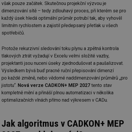
však pouze začátek. Skutečnou projekční výzvou je
dimenzování sítě – tedy zdlouhavý proces, při kterém se pro
každý úsek hledá optimální průměr potrubí tak, aby vyhověl
limitním rychlostem a zajistil předepsaný přetlak u všech
spotřebičů.
Protože rekurzivní sledování toku plynu a zpětná kontrola
tlakových ztrát vyžadují v Excelu velmi složité vazby,
projektanti jsou nuceni úseky zjednodušovat a paušalizovat.
Výsledkem bývá buď pracné ruční přepisování dimenzí
po každé změně, nebo vědomé naddimenzování průměrů „pro
jistotu“.
Nová verze CADKON+ MEP 2027
tento stav
kompletně mění a přináší plnou automatizaci v několika
optimalizačních vlnách přímo nad výkresem v CADu.
Jak algoritmus v CADKON+ MEP