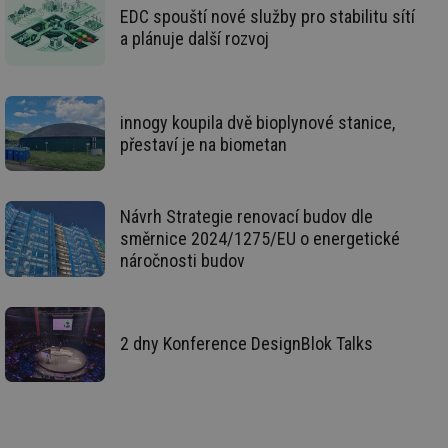
de
EDC spouští nové služby pro stabilitu sítí
de
re
a plánuje další rozvoj
we
_dc_gtm_UA-5901706-1
.tzb-info.cz
58 sekund
Te
co
př
innogy koupila dvě bioplynové stanice,
w
po
přestaví je na biometan
Sp
Go
da
kó
Po
Návrh Strategie renovací budov dle
lz
za
směrnice 2024/1275/EU o energetické
nu
náročnosti budov
be
sk
fu
sp
ná
je
2 dny Konference DesignBlok Talks
kte
id
př
úč
An
id
energetika.tzb-
10 let
Te
info.cz
co