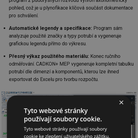
program z půdorysných rozvodů vytvoří axonometrický
pohled, což je u plynofikace klíčová součást dokumentace
pro schválení.
Automatické legendy a specifikace:
Program sám
analyzuje použité značky a typy potrubí a vygeneruje
grafickou legendu přímo do výkresu.
Přesný výkaz použitého materiálu:
Konec ručního
odměřování. CADKON+ MEP vygeneruje kompletní tabulku
potrubí dle dimenzí a komponentů, kterou lze ihned
exportovat do Excelu pro tvorbu rozpočtu.
×
Tyto webové stránky
používají soubory cookie.
Tyto webové stránky používají soubory
cookie ke zlepšení uživatelského zážitku.