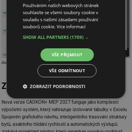
Používáním našich webových stránek
souhlasíte se všemi soubory cookie v
souladu s našimi zásadami používání
souborů cookie.
Více informací
SHOW ALL PARTNERS
(1709) →
VŠE PŘIJMOUT
Axonometrické pohledy a výkaz použitého materiálu do MS Excel
VŠE ODMÍTNOUT
Závěr
ZOBRAZIT PODROBNOSTI
Nezbytně
Výkonové
Soubory
Nová verze CADKON+ MEP 2027 funguje jako komplexní
nutné
soubory
cílení
soubory
výpočetní systém, který nahrazuje izolované tabulky v Excelu.
Spojením grafického návrhu, inteligentního trasování struktury
bytů, exaktního hlídání rychlostí a automatických výstupů
Funkční soubory
Nezařazené
získává projektant nástroj, který garantuje vysokou rychlost,