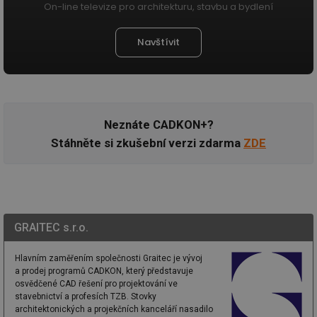
po
On-line televize pro architekturu, stavbu a bydlení
id
konference.tzb-
1 rok
Te
info.cz
co
Navštívit
po
vy
se
_hjAbsoluteSessionInProgress
29 minut
So
Hotjar Ltd
59 sekund
na
.tzb-info.cz
ab
sl
Neznáte CADKON+?
ce
pr
Stáhněte si zkušební verzi zdarma
ZDE
poč
Ne
žá
id
in
id
vetrani.tzb-
10 let
Te
info.cz
co
po
GRAITEC s.r.o.
vy
se
Hlavním zaměřením společnosti Graitec je vývoj
_hjIncludedInSessionSample
1 minuta
Te
Hotjar Ltd
a prodej programů CADKON, který představuje
59 sekund
co
elektro.tzb-
osvědčené CAD řešení pro projektování ve
na
info.cz
ab
stavebnictví a profesích TZB. Stovky
Ho
architektonických a projekčních kanceláří nasadilo
zd