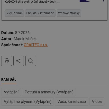
CADKON při projektování staveb všech ...
ná
za
vz
de
Více o firmě
Chci další informace
Webové stránky
de
re
we
mv
2 měsíce 4
Te
Airtable
Datum:
8.7.2026
týdny
co
.tzb-info.cz
po
Autor:
Marek Mašek
sl
už
Společnost:
GRAITEC s.r.o.
int
vý
vl
tisk
hledat
po
Air
us
už
pr
int
tě
KAM DÁL
id
vytapeni.tzb-
10 let
Te
info.cz
co
Vytápění
Potrubí a armatury (Vytápění)
po
vy
se
Vytápíme plynem (Vytápění)
Voda, kanalizace
Videa
id
stavba.tzb-
10 let
Te