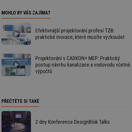
info.cz
co
po
vy
MOHLO BY VÁS ZAJÍMAT
se
_hjFirstSeen
29 minut
So
Hotjar Ltd
59 sekund
na
.tzb-info.cz
ab
Efektivnější projektování profesí TZB:
sl
praktické inovace, které musíte vyzkoušet
ce
pr
poč
Ne
žá
Projektování v CADKON+ MEP: Praktický
id
in
postup návrhu kanalizace a vodovodu včetně
výpočtů
id
forum.tzb-
1 rok
Te
info.cz
co
po
vy
se
_hjIncludedInSessionSample
1 minuta
Te
Hotjar Ltd
59 sekund
co
vetrani.tzb-
PŘEČTĚTE SI TAKÉ
na
info.cz
ab
Ho
zd
ná
2 dny Konference DesignBlok Talks
za
vz