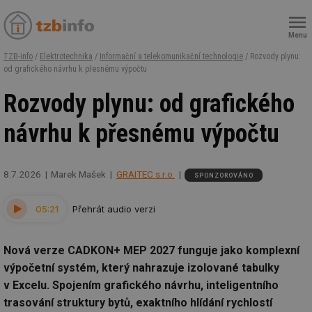
Menu
TZB-info
/
Elektrotechnika
/
Informační a telekomunikační technologie
/ Rozvody plynu:
od grafického návrhu k přesnému výpočtu
Rozvody plynu: od grafického
návrhu k přesnému výpočtu
8.7.2026
Marek Mašek
GRAITEC s.r.o.
SPONZOROVÁNO
05:21
Přehrát audio verzi
Nová verze CADKON+ MEP 2027 funguje jako komplexní
výpočetní systém, který nahrazuje izolované tabulky
v Excelu. Spojením grafického návrhu, inteligentního
trasování struktury bytů, exaktního hlídání rychlostí