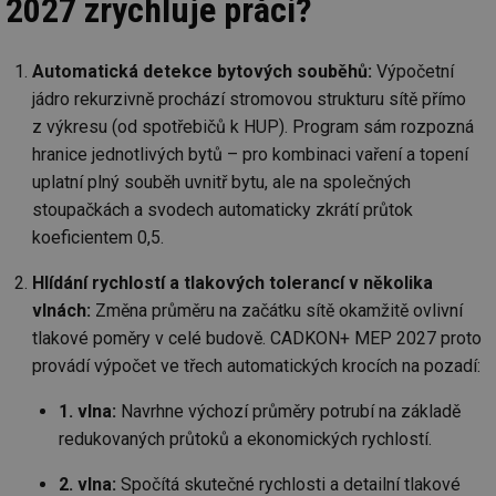
2027 zrychluje práci?
Automatická detekce bytových souběhů:
Výpočetní
jádro rekurzivně prochází stromovou strukturu sítě přímo
z výkresu (od spotřebičů k HUP). Program sám rozpozná
hranice jednotlivých bytů – pro kombinaci vaření a topení
uplatní plný souběh uvnitř bytu, ale na společných
stoupačkách a svodech automaticky zkrátí průtok
koeficientem 0,5.
Hlídání rychlostí a tlakových tolerancí v několika
vlnách:
Změna průměru na začátku sítě okamžitě ovlivní
tlakové poměry v celé budově. CADKON+ MEP 2027 proto
provádí výpočet ve třech automatických krocích na pozadí:
1. vlna:
Navrhne výchozí průměry potrubí na základě
redukovaných průtoků a ekonomických rychlostí.
2. vlna:
Spočítá skutečné rychlosti a detailní tlakové