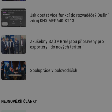
de
de
re
we
Jak dostat více funkcí do rozvaděče? Duální
id
voda.tzb-
10 let
Te
zdroj KNX MEP640-KT.13
info.cz
co
po
vy
se
id
kalkulator.tzb-
1 rok
Te
Zkušebny SZÚ v Brně jsou připraveny pro
info.cz
co
exportéry i do nových teritorií
po
vy
se
id
oze.tzb-info.cz
10 let
Te
co
po
Spolupráce v polovodičích
vy
se
_hjIncludedInSessionSample
1 minuta
Te
Hotjar Ltd
59 sekund
co
oze.tzb-info.cz
na
ab
Ho
zd
NEJNOVĚJŠÍ ČLÁNKY
ná
za
vz