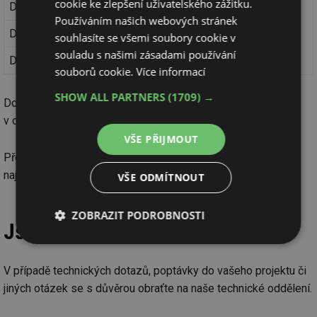
cookie ke zlepšení uživatelského zážitku.
DFS 4 063-4/0,03-HP
09144805
Používáním našich webových stránek
DFS 4 063-4/0,10-HP
09145805
souhlasíte se všemi soubory cookie v
souladu s našimi zásadami používání
DFS 4 063-4/0,30-HP
09146805
souborů cookie.
Více informací
SHOW ALL PARTNERS
(1709) →
Dodává se i v provedení s nulovým vodičem vpravo,
v odolném provedení „HD“ (= heavy duty) nebo jako 2pólový.
VŠE PŘIJMOUT
Přehled nových proudových chráničů pro tepelná čerpadla
najdete na
stránkách Doepke
.
VŠE ODMÍTNOUT
ZOBRAZIT PODROBNOSTI
Jsme tu pro vás
Nezbytně
Výkonové
Soubory
nutné
soubory
cílení
soubory
V případě technických dotazů, poptávky do vašeho projektu či
jiných otázek se s důvěrou obraťte na naše technické oddělení.