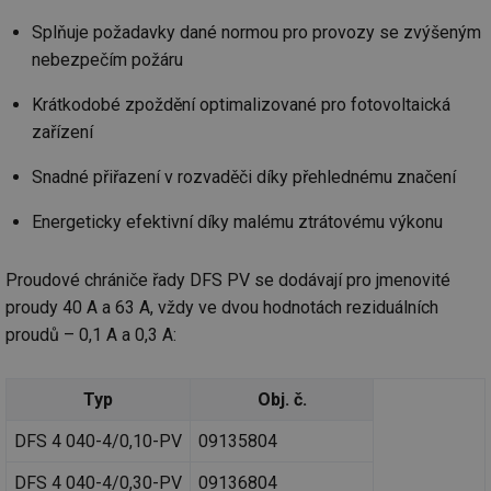
Splňuje požadavky dané normou pro provozy se zvýšeným
nebezpečím požáru
Krátkodobé zpoždění optimalizované pro fotovoltaická
zařízení
Snadné přiřazení v rozvaděči díky přehlednému značení
Energeticky efektivní díky malému ztrátovému výkonu
Proudové chrániče řady DFS PV se dodávají pro jmenovité
proudy 40 A a 63 A, vždy ve dvou hodnotách reziduálních
proudů – 0,1 A a 0,3 A:
Typ
Obj. č.
DFS 4 040-4/0,10-PV
09135804
DFS 4 040-4/0,30-PV
09136804