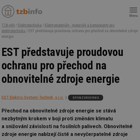
Menu
TZB-info
/
Elektrotechnika
/
Elektromateriály - materiály a komponenty pro
elektrotechniku
/ EST představuje proudovou ochranu pro přechod na obnovitelné zdroje
energie
EST představuje proudovou
ochranu pro přechod na
obnovitelné zdroje energie
EST Elektro-System-Technik, s.r.o.
SPONZOROVÁNO
Přechod na obnovitelné zdroje energie se stává
nezbytným krokem v boji proti změnám klimatu
a snižování závislosti na fosilních palivech. Obnovitelné
zdroje energie nabízejí čisté a nevyčerpatelné zdroje