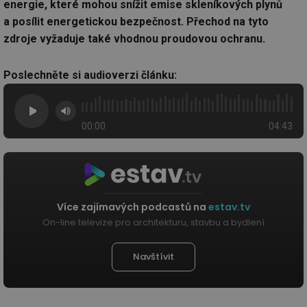
energie, které mohou snížit emise skleníkových plynů
a posílit energetickou bezpečnost. Přechod na tyto
zdroje vyžaduje také vhodnou proudovou ochranu.
Poslechněte si audioverzi článku:
00:00
04:43
Více zajímavých podcastů na
estav.tv
On-line televize pro architekturu, stavbu a bydlení
Navštívit