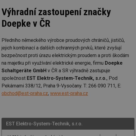
Funkční soubory
Nezařazené
soubory
Výhradní zastoupení značky
Doepke v ČR
Předního německého výrobce proudových chráničů, jističů,
jejich kombinací a dalších ochranných prvků, které zvyšují
Nezbytně nutné soubory
Výkonové soubory
bezpečnost proti úrazu elektrickým proudem a proti škodám
Soubory cílení
Funkční soubory
na majetku při využívání elektrické energie, firmu
Doepke
Nezařazené soubory
Schaltgeräte GmbH
v ČR a SR výhradně zastupuje
společnost
EST Elektro-System-Technik, s.r.o.
, Pod
Nezbytně nutné soubory cookie umožňují základní
funkce webových stránek, jako je přihlášení
Pekárnami 338/12, Praha 9-Vysočany. T: 266 090 711, E:
uživatele a správa účtu. Webové stránky nelze bez
obchod@est-praha.cz
,
www.est-praha.cz
nezbytně nutných souborů cookie správně používat.
Provider
/
Název
Vyprší
Po
Doména
g_state
.forum.tzb-
Zavřením
Sl
info.cz
prohlížeče
př
EST Elektro-System-Technik, s.r.o.
po
g_csrf_token
.forum.tzb-
Zavřením
Sl