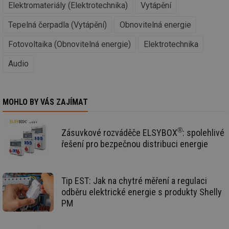
Elektromateriály (Elektrotechnika)
Vytápění
zd
ná
za
Tepelná čerpadla (Vytápění)
Obnovitelná energie
vz
de
de
Fotovoltaika (Obnovitelná energie)
Elektrotechnika
re
we
Audio
mv
2 měsíce 4
Te
Airtable
týdny
co
.tzb-info.cz
po
sl
už
MOHLO BY VÁS ZAJÍMAT
int
vý
vl
po
®
Zásuvkové rozváděče ELSYBOX
: spolehlivé
Air
us
řešení pro bezpečnou distribuci energie
už
pr
int
tě
Tip EST: Jak na chytré měření a regulaci
id
vytapeni.tzb-
10 let
Te
odběru elektrické energie s produkty Shelly
info.cz
co
po
PM
vy
se
id
stavba.tzb-
10 let
Te