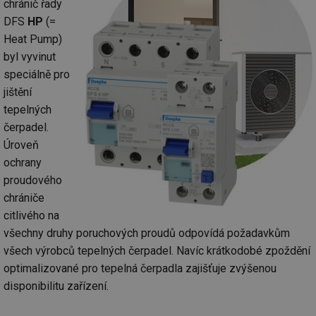
chránič řady
DFS
HP
(=
Heat Pump)
byl vyvinut
speciálně pro
jištění
tepelných
čerpadel.
Úroveň
ochrany
proudového
chrániče
citlivého na
všechny druhy poruchových proudů odpovídá požadavkům
všech výrobců tepelných čerpadel. Navíc krátkodobé zpoždění
optimalizované pro tepelná čerpadla zajišťuje zvýšenou
disponibilitu zařízení.