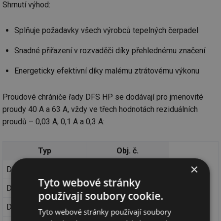
Shrnutí výhod:
Splňuje požadavky všech výrobců tepelných čerpadel
Snadné přiřazení v rozvaděči díky přehlednému značení
Energeticky efektivní díky malému ztrátovému výkonu
Proudové chrániče řady DFS HP se dodávají pro jmenovité
proudy 40 A a 63 A, vždy ve třech hodnotách reziduálních
proudů – 0,03 A, 0,1 A a 0,3 A:
Typ
Obj. č.
×
DFS 4 040-4/0,03-HP
09134805
Tyto webové stránky
DFS 4 040-4/0,10-HP
09135805
používají soubory cookie.
DFS 4 040-4/0,30-HP
09136805
Tyto webové stránky používají soubory