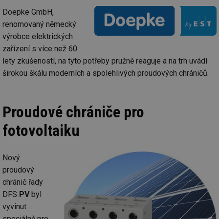
Doepke GmbH,
renomovaný německý
výrobce elektrických
zařízení s více než 60
lety zkušeností, na tyto potřeby pružně reaguje a na trh uvádí
širokou škálu moderních a spolehlivých proudových chráničů.
Proudové chrániče pro
fotovoltaiku
Nový
proudový
chránič řady
DFS
PV
byl
vyvinut
speciálně pro