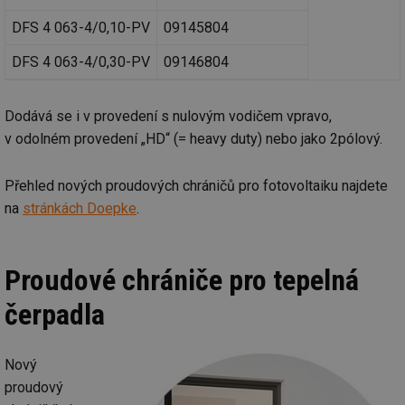
DFS 4 063-4/0,10-PV
09145804
DFS 4 063-4/0,30-PV
09146804
Dodává se i v provedení s nulovým vodičem vpravo,
v odolném provedení „HD“ (= heavy duty) nebo jako 2pólový.
Přehled nových proudových chráničů pro fotovoltaiku najdete
na
stránkách Doepke
.
Proudové chrániče pro tepelná
čerpadla
Nový
proudový