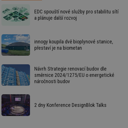
vz
de
de
EDC spouští nové služby pro stabilitu sítí
re
a plánuje další rozvoj
we
_dc_gtm_UA-5901706-1
.tzb-info.cz
58 sekund
Te
co
př
w
innogy koupila dvě bioplynové stanice,
po
Sp
přestaví je na biometan
Go
da
kó
Po
lz
Návrh Strategie renovací budov dle
za
nu
směrnice 2024/1275/EU o energetické
be
náročnosti budov
sk
fu
sp
ná
je
kte
2 dny Konference DesignBlok Talks
id
př
úč
An
id
energetika.tzb-
10 let
Te