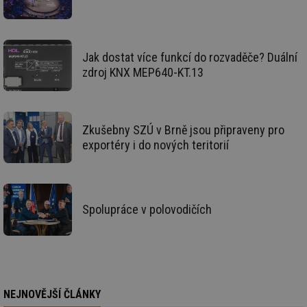
vz
de
de
re
we
Jak dostat více funkcí do rozvaděče? Duální
id
voda.tzb-
10 let
Te
info.cz
co
zdroj KNX MEP640-KT.13
po
vy
se
id
kalkulator.tzb-
1 rok
Te
info.cz
co
Zkušebny SZÚ v Brně jsou připraveny pro
po
exportéry i do nových teritorií
vy
se
id
oze.tzb-info.cz
10 let
Te
co
po
vy
Spolupráce v polovodičích
se
_hjIncludedInSessionSample
1 minuta
Te
Hotjar Ltd
59 sekund
co
oze.tzb-info.cz
na
ab
Ho
zd
ná
NEJNOVĚJŠÍ ČLÁNKY
za