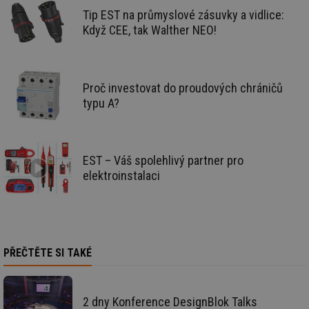
info.cz
co
Tip EST na průmyslové zásuvky a vidlice:
po
vy
Když CEE, tak Walther NEO!
se
_hjFirstSeen
29 minut
So
Hotjar Ltd
59 sekund
na
.tzb-info.cz
ab
Proč investovat do proudových chráničů
sl
ce
typu A?
pr
poč
Ne
žá
id
in
EST – Váš spolehlivý partner pro
elektroinstalaci
id
forum.tzb-
1 rok
Te
info.cz
co
po
vy
se
_hjIncludedInSessionSample
1 minuta
Te
Hotjar Ltd
59 sekund
co
vetrani.tzb-
na
PŘEČTĚTE SI TAKÉ
info.cz
ab
Ho
zd
ná
za
2 dny Konference DesignBlok Talks