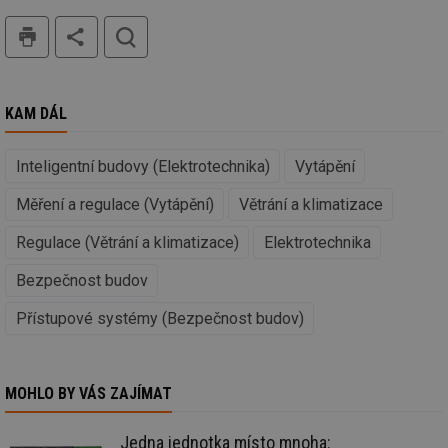
_hjAbsoluteSessionInProgress
29 minut
So
Hotjar Ltd
59 sekund
na
.tzb-info.cz
tisk
hledat
ab
sl
ce
pr
poč
Ne
KAM DÁL
žá
id
in
Inteligentní budovy (Elektrotechnika)
Vytápění
id
vetrani.tzb-
10 let
Te
info.cz
co
Měření a regulace (Vytápění)
Větrání a klimatizace
po
vy
se
Regulace (Větrání a klimatizace)
Elektrotechnika
_hjIncludedInSessionSample
1 minuta
Te
Hotjar Ltd
59 sekund
co
elektro.tzb-
Bezpečnost budov
na
info.cz
ab
Ho
Přístupové systémy (Bezpečnost budov)
zd
ná
za
vz
de
MOHLO BY VÁS ZAJÍMAT
de
re
we
Jedna jednotka místo mnoha: