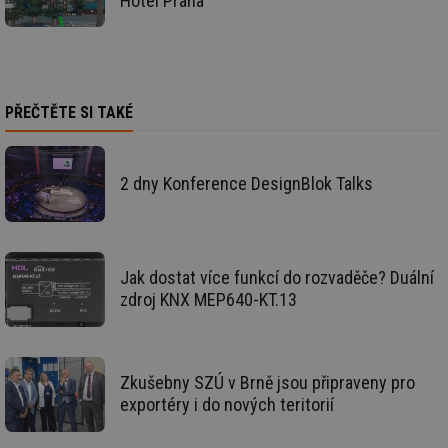
Hotel Praha
ce
pr
poč
Ne
žá
id
in
PŘEČTĚTE SI TAKÉ
id
forum.tzb-
1 rok
Te
info.cz
co
po
vy
2 dny Konference DesignBlok Talks
se
_hjIncludedInSessionSample
1 minuta
Te
Hotjar Ltd
59 sekund
co
vetrani.tzb-
na
info.cz
ab
Ho
Jak dostat více funkcí do rozvaděče? Duální
zd
ná
zdroj KNX MEP640-KT.13
za
vz
de
de
re
we
Zkušebny SZÚ v Brně jsou připraveny pro
exportéry i do nových teritorií
id
voda.tzb-
10 let
Te
info.cz
co
po