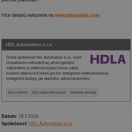
Nezbytně nutné soubory
Výkonové soubory
Více detailů naleznete na
www.hdlaonline.com
Soubory cílení
Funkční soubory
Nezařazené soubory
Nezbytně nutné soubory cookie umožňují základní
funkce webových stránek, jako je přihlášení
HDL Automation s.r.o.
uživatele a správa účtu. Webové stránky nelze bez
nezbytně nutných souborů cookie správně používat.
Česká společnost HDL Automation s.r.o., svým
Provider
/
charakterem velkoobchod, jehož typickým
Název
Vyprší
Po
Doména
zákazníkem je elektroinstalační firma, nabízí
moderní sběrnicové řešení pro tzv. inteligentní elektroinstalace,
g_state
.forum.tzb-
Zavřením
Sl
inteligentní budovy, jak obytného, administrativního, ...
info.cz
prohlížeče
př
po
g_csrf_token
.forum.tzb-
Zavřením
Sl
Více o firmě
Chci další informace
Webové stránky
info.cz
prohlížeče
př
po
id
konference.tzb-
1 rok
Te
info.cz
co
Datum:
18.5.2026
po
vy
Společnost:
HDL Automation s.r.o.
se