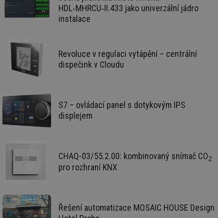
mv
2 měsíce 4
Te
Airtable
HDL‑MHRCU‑II.433 jako univerzální jádro
týdny
co
.tzb-info.cz
instalace
po
sl
už
int
vý
vl
Revoluce v regulaci vytápění – centrální
po
dispečink v Cloudu
Air
us
už
pr
int
tě
S7 – ovládací panel s dotykovým IPS
id
vytapeni.tzb-
10 let
Te
displejem
info.cz
co
po
vy
se
CHAQ-03/55.2.00: kombinovaný snímač CO
id
stavba.tzb-
10 let
Te
2
info.cz
co
pro rozhraní KNX
po
vy
se
_hjFirstSeen
29 minut
So
Hotjar Ltd
59 sekund
na
.tzb-info.cz
Řešení automatizace MOSAIC HOUSE Design
ab
sl