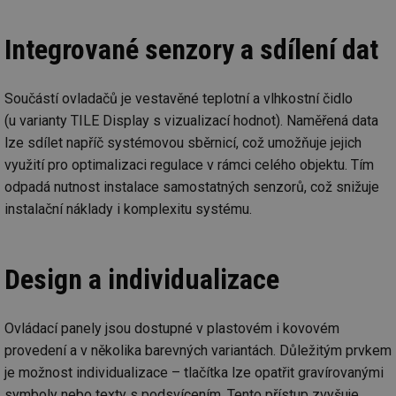
Integrované senzory a sdílení dat
Součástí ovladačů je vestavěné teplotní a vlhkostní čidlo
(u varianty TILE Display s vizualizací hodnot). Naměřená data
lze sdílet napříč systémovou sběrnicí, což umožňuje jejich
využití pro optimalizaci regulace v rámci celého objektu. Tím
odpadá nutnost instalace samostatných senzorů, což snižuje
instalační náklady i komplexitu systému.
Design a individualizace
Ovládací panely jsou dostupné v plastovém i kovovém
provedení a v několika barevných variantách. Důležitým prvkem
je možnost individualizace – tlačítka lze opatřit gravírovanými
symboly nebo texty s podsvícením. Tento přístup zvyšuje