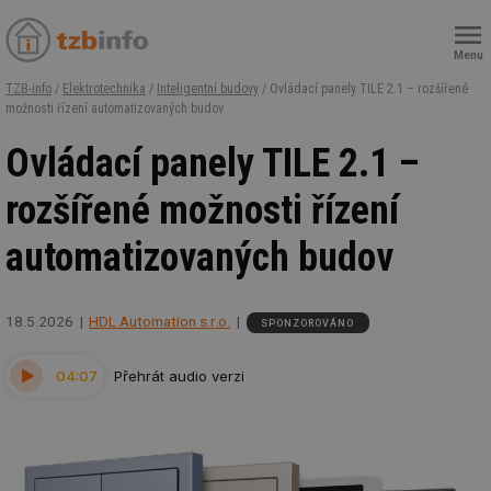
Menu
TZB-info
/
Elektrotechnika
/
Inteligentní budovy
/ Ovládací panely TILE 2.1 – rozšířené
možnosti řízení automatizovaných budov
Ovládací panely TILE 2.1 –
rozšířené možnosti řízení
automatizovaných budov
18.5.2026
HDL Automation s.r.o.
SPONZOROVÁNO
04:07
Přehrát audio verzi