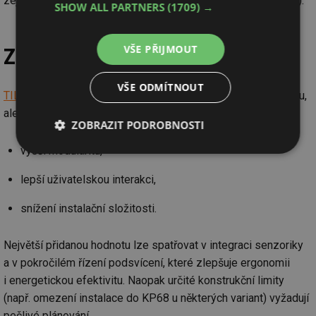
zejména v prostředí s častým používáním (komerční objekty).
SHOW ALL PARTNERS
(1709) →
VŠE PŘIJMOUT
Závěrečné zhodnocení
VŠE ODMÍTNOUT
TILE 2.1
nepředstavuje revoluční změnu architektury systému,
ale cílenou evoluci zaměřenou na:
ZOBRAZIT PODROBNOSTI
vyšší modularitu,
Nezbytně
Výkonové
Soubory
nutné
soubory
cílení
soubory
lepší uživatelskou interakci,
snížení instalační složitosti.
Funkční soubory
Nezařazené
soubory
Největší přidanou hodnotu lze spatřovat v integraci senzoriky
a v pokročilém řízení podsvícení, které zlepšuje ergonomii
i energetickou efektivitu. Naopak určité konstrukční limity
(např. omezení instalace do KP68 u některých variant) vyžadují
pečlivé plánování.