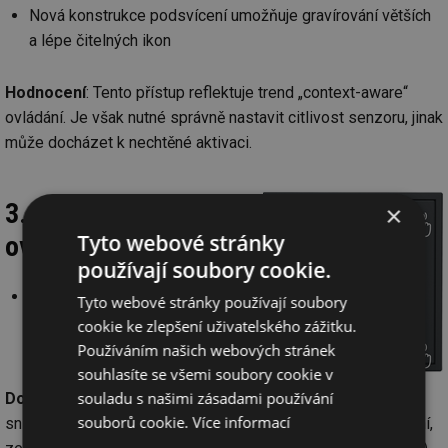
Nová konstrukce podsvícení umožňuje gravírování větších
a lépe čitelných ikon
Hodnocení
: Tento přístup reflektuje trend „context-aware“
ovládání. Je však nutné správně nastavit citlivost senzoru, jinak
může docházet k nechtěné aktivaci.
3. Mechanika
×
Tyto webové stránky
ovládání
používají soubory cookie.
Optimalizovaná konstrukce
Tyto webové stránky používají soubory
tlačítek zajišťuje konzistentní
cookie ke zlepšení uživatelského zážitku.
odezvu po celé ploše stisku
Používáním našich webových stránek
souhlasíte se všemi soubory cookie v
souladu s našimi zásadami používání
Dopad
: Zlepšení hmatové odezvy
souborů cookie.
Více informací
snižuje uživatelskou frustraci a zvyšuje spolehlivost ovládání,