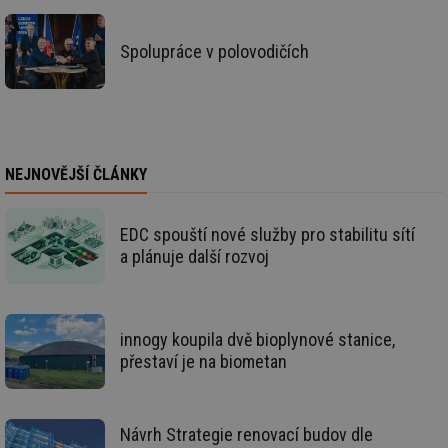
vy
se
id
kalkulator.tzb-
1 rok
Te
Spolupráce v polovodičích
info.cz
co
po
vy
se
id
oze.tzb-info.cz
10 let
Te
co
po
vy
NEJNOVĚJŠÍ ČLÁNKY
se
_hjIncludedInSessionSample
1 minuta
Te
Hotjar Ltd
59 sekund
co
oze.tzb-info.cz
EDC spouští nové služby pro stabilitu sítí
na
a plánuje další rozvoj
ab
Ho
zd
ná
za
vz
innogy koupila dvě bioplynové stanice,
de
de
přestaví je na biometan
re
we
_dc_gtm_UA-5901706-1
.tzb-info.cz
58 sekund
Te
co
Návrh Strategie renovací budov dle
př