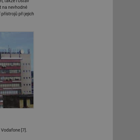
/m, takže i Ústav
st na nevhodné
ní session uživatele
řístrojů při jejich
 informoval Hotjar
o vzorkování dat
šeho webu
ní session uživatele
ní session uživatele
ní session uživatele
 informoval Hotjar
o vzorkování dat
šeho webu
ům používajícím
skriptů a kódu na
at za nezbytně
sí fungovat správně.
aké identifikátorem
ní session uživatele
 Vodafone [7].