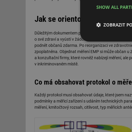
SHOW ALL PAR
Jak se orientovat v protokol
ZOBRAZIT P
Důležitým dokumentem pro hodnocení zdravotních riz
o své zdraví a vyústí v žádost o měření neionizujícíh
Nezbytně nutn
podnět občanů zdarma. Po reorganizaci ve zdravotnictv
soubory
zpoplatněna. Objednat měření EMP si může občan u ZÚ 
a konzultační firmy, které rovněž nabízejí měření, ale
v inkriminovaném místě.
Co má obsahovat protokol o měře
Nezbytně nutn
Každý protokol musí obsahovat údaje, které jsem naz
Nezbytně nutné soubo
podmínky a měřicí zařízení s udáním technických para
stránky nelze bez ne
měření, kmitočtový rozsah, citlivost, typ měřicích anté
Název
g_state