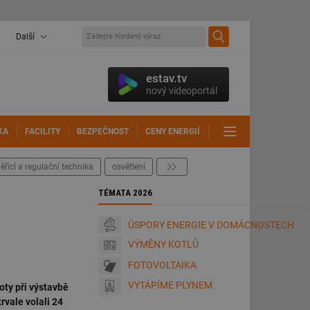
Další
estav.tv
nový videoportál
KA
FACILITY
BEZPEČNOST
CENY ENERGIÍ
DALŠÍ
ěřicí a regulační technika
osvětlení
další
TÉMATA 2026
ÚSPORY ENERGIE V DOMÁCNOSTECH
VÝMĚNY KOTLŮ
FOTOVOLTAIKA
VYTÁPÍME PLYNEM
ty při výstavbě
rvale volali 24