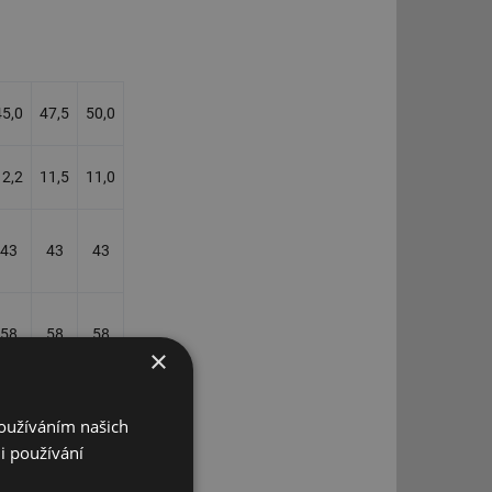
45,0
47,5
50,0
12,2
11,5
11,0
43
43
43
58
58
58
×
nu mobilního
Používáním našich
em, který je
i používání
ladní technické