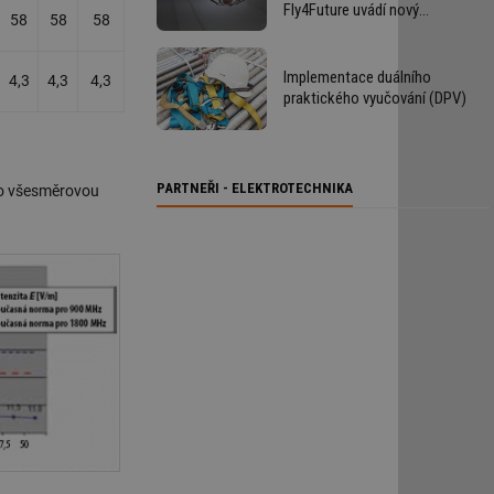
Fly4Future uvádí nový
58
58
58
autonomní indoor dron F4F
RoboAid
Implementace duálního
4,3
4,3
4,3
praktického vyučování (DPV)
PARTNEŘI - ELEKTROTECHNIKA
 o všesměrovou