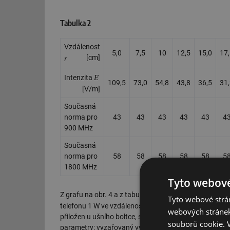
Tabulka 2
Vzdálenost
5,0
7,5
10
12,5
15,0
17
[cm]
r
E
Intenzita
109,5
73,0
54,8
43,8
36,5
31
[V/m]
Současná
norma pro
43
43
43
43
43
4
900 MHz
Současná
norma pro
58
58
58
58
58
5
1800 MHz
Tyto webové
Z grafu na obr. 4 a z tabulky 2 si můžeme odečíst hod
Tyto webové strán
telefonu 1 W ve vzdálenostech od 5 cm do 50 cm. K u
webových stránek
přiložen u ušního boltce, se jedná o blízké pole a výp
souborů cookie.
parametry: vyzařovaný výkon maximální–minimální, vst