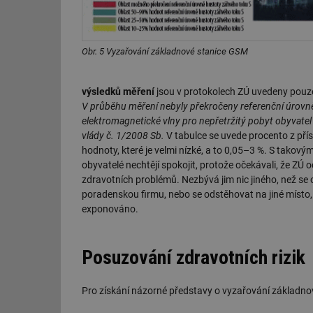
id
Obr. 5 Vyzařování základnové stanice GSM
_hjIncludedInSessi
výsledků měření
jsou v protokolech ZÚ uvedeny pouze
id
V průběhu měření nebyly překročeny referenční úrovn
elektromagnetické vlny pro nepřetržitý pobyt obyvatel
id
vlády č. 1/2008 Sb.
V tabulce se uvede procento z přís
hodnoty, které je velmi nízké, a to 0,05–3 %. S takový
id
obyvatelé nechtějí spokojit, protože očekávali, že ZÚ od
_hjIncludedInSessi
zdravotních problémů. Nezbývá jim nic jiného, než se
poradenskou firmu, nebo se odstěhovat na jiné místo,
exponováno.
_dc_gtm_UA-590170
Posuzování zdravotních rizik
id
Pro získání názorné představy o vyzařování základnov