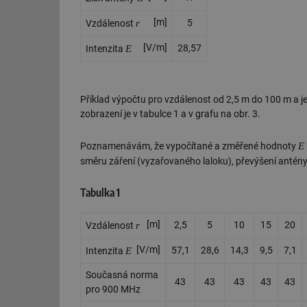
[m]
r
5
Vzdálenost
[V/m]
E
28,57
Intenzita
Příklad výpočtu pro vzdálenost od 2,5 m do 100 m a j
zobrazení je v tabulce 1 a v grafu na obr. 3.
E
Poznamenávám, že vypočítané a změřené hodnoty
směru záření (vyzařovaného laloku), převýšení antén
Tabulka 1
[m]
r
2,5
5
10
15
20
Vzdálenost
[V/m]
E
57,1
28,6
14,3
9,5
7,1
Intenzita
Současná norma
43
43
43
43
43
pro 900 MHz