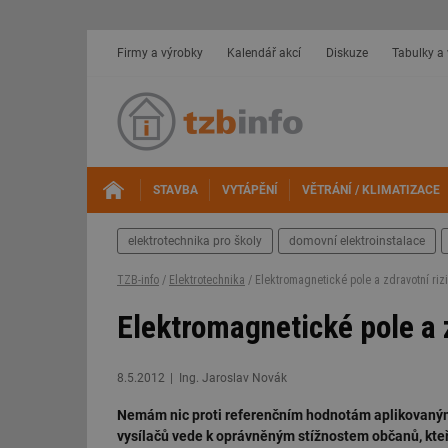
Firmy a výrobky
Kalendář akcí
Diskuze
Tabulky a
STAVBA
VYTÁPĚNÍ
VĚTRÁNÍ / KLIMATIZACE
elektrotechnika pro školy
domovní elektroinstalace
TZB-info
/
Elektrotechnika
/ Elektromagnetické pole a zdravotní riz
Elektromagnetické pole a z
8.5.2012
Ing. Jaroslav Novák
Nemám nic proti referenčním hodnotám aplikovaným n
vysílačů vede k oprávněným stížnostem občanů, kteří 