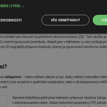
TNERS
(1709) →
ech o měření EMP
ODROBNOSTI
VŠE ODMÍTNOUT
VŠ
ik je protokol o měření EMP. Měření bývá vyvoláno z důvodu nespokojen
o záření. Taková měření dříve prováděly krajské hygienické stanice (KHS) 
é
Výkonové
Soubory cílení
Funkční soubory
í přešla tato činnost na příslušné zdravotní ústavy (ZÚ). Tato služba je
soubory
včetně zpracování protokolu. Stejně jako v Německu i u nás vznikají pr
 proti ZÚ mají ještě přidanou hodnotu, kterou je zpracování návrhu na sní
ní?
é soubory
Výkonové soubory
Soubory cílení
Funkční soubory
Neza
val
obligatorní
– místo měření, datum a čas, dobu měření, metodiku měře
ry cookie umožňují základní funkce webových stránek, jako je přihlášení uživatele a
metrů (zda se jedná o spektrální analyzátor, nebo o širokopásmový měřič
zbytně nutných souborů cookie správně používat.
n atd.
Provider
/
Vyprší
Popis
Doména
Neméně důležité je ještě před měřením vytipovat všechny zdroje 
.forum.tzb-
Zavřením
Slouží k přihlášení pomocí Google
v inkriminovaném místě. Získat technické parametry (TP) zdrojů 
info.cz
prohlížeče