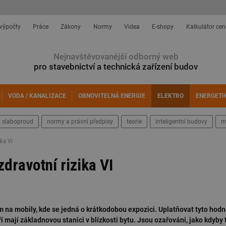
 výpočty
Práce
Zákony
Normy
Videa
E-shopy
Kalkulátor cen
Nejnavštěvovanější odborný web
pro stavebnictví a technická zařízení budov
VODA / KANALIZACE
OBNOVITELNÁ ENERGIE
ELEKTRO
ENERGETI
slaboproud
normy a právní předpisy
teorie
inteligentní budovy
m
ika VI
dravotní rizika VI
a mobily, kde se jedná o krátkodobou expozici. Uplatňovat tyto hodno
mají základnovou stanici v blízkosti bytu. Jsou ozařováni, jako kdyby t