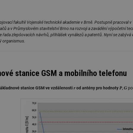
ojovací fakultě Vojenské technické akademie v Brně. Postupně pracoval v
ímačů a v Průmyslovém stavitelství Brno na rozvoji a zavádění výpočetní te
je řada zlepšovacích návrhů, přihlášek vynálezů a patentů. Nyní se zabývá 
ký organismus.
nové stanice GSM a mobilního telefonu
r
P
G
ákladnové stanice GSM ve vzdálenosti
od antény pro hodnoty
,
pod