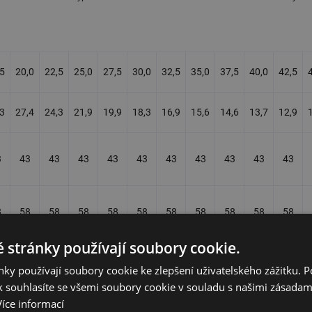
,5
20,0
22,5
25,0
27,5
30,0
32,5
35,0
37,5
40,0
42,5
,3
27,4
24,3
21,9
19,9
18,3
16,9
15,6
14,6
13,7
12,9
3
43
43
43
43
43
43
43
43
43
43
8
58
58
58
58
58
58
58
58
58
58
 stránky používají soubory cookie.
E
noty elektrického pole
, jakým je ozařován mozek při vyzařovaném výko
ky používají soubory cookie ke zlepšení uživatelského zážitku. 
vedenému výpočtu mohou být námitky, že v případě ozařování hlavy mobil
 souhlasíte se všemi soubory cookie v souladu s našimi zásadam
očet není věrohodný. Nevím, proč výrobci mobilních telefonů neuvádějí zák
Více informací
upní citlivost a parametry (charakteristika) blízkého pole.