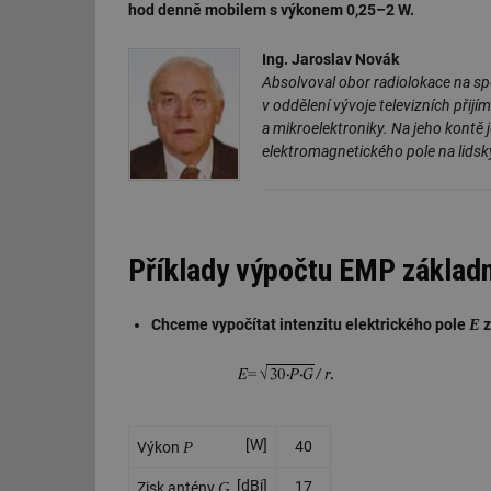
hod denně mobilem s výkonem 0,25–2 W.
Ing. Jaroslav Novák
Absolvoval obor radiolokace na sp
v oddělení vývoje televizních přij
a mikroelektroniky. Na jeho kontě 
elektromagnetického pole na lids
Příklady výpočtu EMP základ
E
Chceme vypočítat intenzitu elektrického pole
z
[W]
P
40
Výkon
[dBi]
G
17
Zisk antény