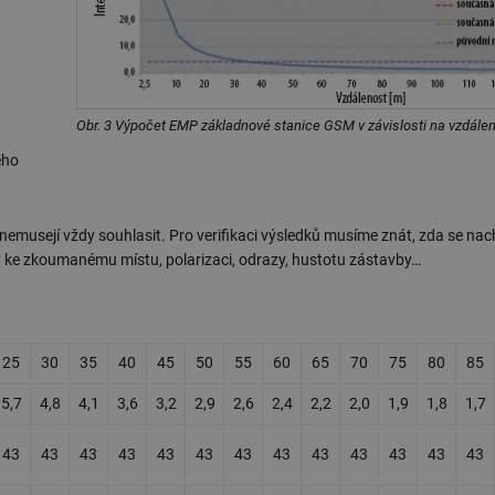
Obr. 3 Výpočet EMP základnové stanice GSM v závislosti na vzdálen
eho
nemusejí vždy souhlasit. Pro verifikaci výsledků musíme znát, zda se na
y ke zkoumanému místu, polarizaci, odrazy, hustotu zástavby…
25
30
35
40
45
50
55
60
65
70
75
80
85
5,7
4,8
4,1
3,6
3,2
2,9
2,6
2,4
2,2
2,0
1,9
1,8
1,7
43
43
43
43
43
43
43
43
43
43
43
43
43