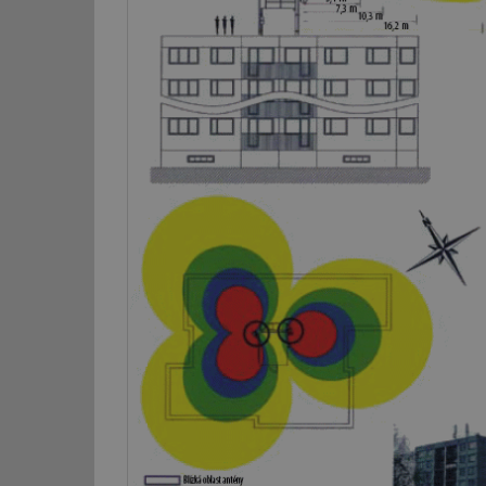
g_csrf_token
id
_hjAbsoluteSession
id
_hjIncludedInSessi
mv
id
id
_hjFirstSeen