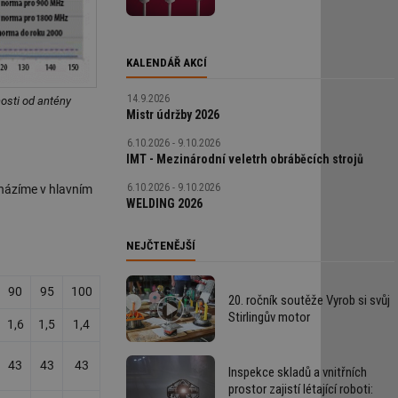
KALENDÁŘ AKCÍ
14.9.2026
osti od antény
Mistr údržby 2026
6.10.2026 - 9.10.2026
IMT - Mezinárodní veletrh obráběcích strojů
6.10.2026 - 9.10.2026
cházíme v hlavním
WELDING 2026
NEJČTENĚJŠÍ
90
95
100
20. ročník soutěže Vyrob si svůj
Stirlingův motor
1,6
1,5
1,4
43
43
43
Inspekce skladů a vnitřních
prostor zajistí létající roboti: