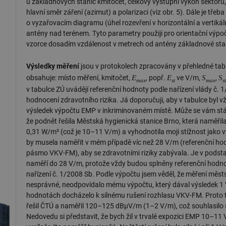
u základnových stanic kmitočet, celkový výstupní výkon sektoru,
hlavní směr záření (azimut) a polarizaci (viz obr. 5). Dále je třeb
.forum.tzb-
Zavřením
Slouží k přihlášení pomocí Google
info.cz
prohlížeče
o vyzařovacím diagramu (úhel rozevření v horizontální a vertikál
antény nad terénem. Tyto parametry použiji pro orientační výpo
konference.tzb-
1 rok
Tento soubor cookie se používá k vytváře
info.cz
vzorce dosadím vzdálenost v metrech od antény základnové st
InProgress
29 minut
Soubor cookie je nastaven tak, aby Hotj
Hotjar Ltd
59 sekund
začátek cesty uživatele pro celkový počet
.tzb-info.cz
Výsledky měření
jsou v protokolech zpracovány v přehledné tabu
žádné identifikovatelné informace.
E
E
S
S
obsahuje: místo měření, kmitočet,
, popř.
ve V/m,
,
max
st
max
s
vetrani.tzb-
10 let
Tento soubor cookie se používá k vytváře
v tabulce ZÚ uvádějí referenční hodnoty podle nařízení vlády č. 
info.cz
hodnocení zdravotního rizika. Já doporučuji, aby v tabulce byl 
onSample
1 minuta
Tento soubor cookie je nastaven tak, aby
Hotjar Ltd
výsledek výpočtu EMP v inkriminovaném místě. Může se vám stát
59 sekund
o tom, zda je tento návštěvník zahrnut d
elektro.tzb-
definovaného denním limitem relace va
info.cz
že podnět řešila Městská hygienická stanice Brno, která naměři
0,31 W/m² (což je 10–11 V/m) a vyhodnotila moji stížnost jako 
2 měsíce 4
Tento soubor cookie se používá ke sledo
Airtable
týdny
interakcí a výkonu v rámci vložených poh
by musela naměřit v mém případě víc než 28 V/m (referenční h
.tzb-info.cz
usnadnění uživatelských preferencí a inte
pásmo VKV-FM), aby se zdravotními riziky zabývala. Je v podsta
názorech.
naměří do 28 V/m, protože vždy budou splněny referenční hodno
vytapeni.tzb-
10 let
Tento soubor cookie se používá k vytváře
nařízení č. 1/2008 Sb. Podle výpočtu jsem věděl, že měření měst
info.cz
nesprávné, neodpovídalo mému výpočtu, který dával výsledek 1 
stavba.tzb-
10 let
Tento soubor cookie se používá k vytváře
hodnotách docházelo k silnému rušení rozhlasu VKV-FM. Proto t
info.cz
řešil ČTÚ a naměřil 120–125 dBμV/m (1–2 V/m), což souhlasil
29 minut
Soubor cookie je nastaven tak, aby Hotj
Hotjar Ltd
Nedovedu si představit, že bych žil v trvalé expozici EMP 10–1
59 sekund
začátek cesty uživatele pro celkový počet
.tzb-info.cz