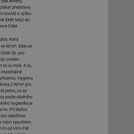
 zisk antény,
a získat představu
ní rovině) a výšku
čet EMP, když do
ní session uživatele
anice GSM.
ar mohl sledovat
 relací. Neobsahuje
lce, která
ve W/m². Dále se
t
ní session uživatele
1/2008 Sb. pro
vždy uveden
 informoval Hotjar
 to co mně. A to,
o vzorkování dat
šeho webu
la maximálně
vyřízenou. Hygiena
vání uživatelských
ledů Airtable, k
odnota 2 W/m² pro
rakcí v těchto
tě jedno, co se
ty podle vládního
ní session uživatele
ského hygienika je
V/m. Při těchto
ní session uživatele
uto záležitost
o s mým výpočtem.
ar mohl sledovat
1 V/m od VKV-FM
 relací. Neobsahuje