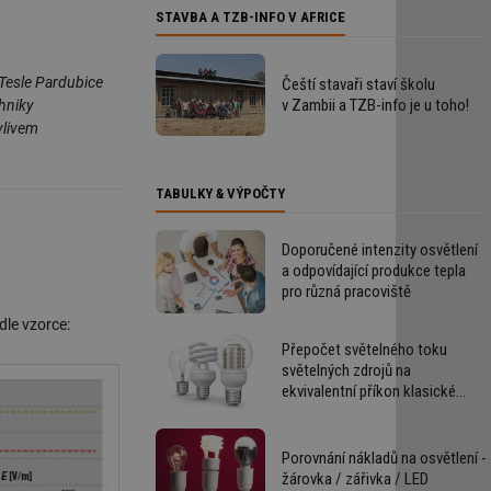
STAVBA A TZB-INFO V AFRICE
 Tesle Pardubice
Čeští stavaři staví školu
v Zambii a TZB-info je u toho!
chniky
vlivem
TABULKY & VÝPOČTY
Doporučené intenzity osvětlení
a odpovídající produkce tepla
pro různá pracoviště
le vzorce:
Přepočet světelného toku
světelných zdrojů na
ekvivalentní příkon klasické
žárovky
Porovnání nákladů na osvětlení -
žárovka / zářivka / LED