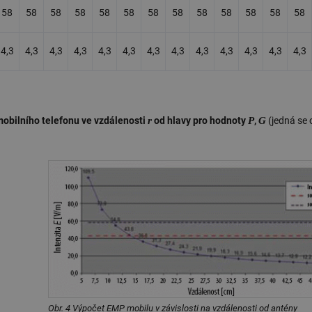
58
58
58
58
58
58
58
58
58
58
58
58
58
4,3
4,3
4,3
4,3
4,3
4,3
4,3
4,3
4,3
4,3
4,3
4,3
4,3
r
P
G
obilního telefonu ve vzdálenosti
od hlavy pro hodnoty
,
(jedná se
Obr. 4 Výpočet EMP mobilu v závislosti na vzdálenosti od antény