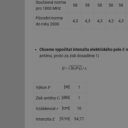
Současná norma
58
58
58
58
58
pro 1800 MHz
Původní norma
4,3
4,3
4,3
4,3
4,3
do roku 2000
E
Chceme vypočítat intenzitu elektrického pole
m
anténu, proto za zisk dosadíme 1)
[W]
P
1
Výkon
[dBi]
G
1
Zisk antény
[cm]
r
10
Vzdálenost
[V/m]
E
54,77
Intenzita