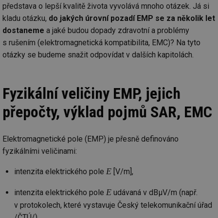
představa o lepší kvalitě života vyvolává mnoho otázek. Já si
kladu otázku,
do jakých úrovní pozadí EMP se za několik let
Nezbytně nutné soubory
Výkonové soubory
dostaneme
a jaké budou dopady zdravotní a problémy
Soubory cílení
Funkční soubory
s rušením (elektromagnetická kompatibilita, EMC)? Na tyto
otázky se budeme snažit odpovídat v dalších kapitolách.
Nezařazené soubory
Nezbytně nutné soubory cookie umožňují základní
funkce webových stránek, jako je přihlášení
Fyzikální veličiny EMP, jejich
uživatele a správa účtu. Webové stránky nelze bez
nezbytně nutných souborů cookie správně používat.
přepočty, výklad pojmů SAR, EMC
Provider
/
Název
Vyprší
Po
Doména
g_state
.forum.tzb-
Zavřením
Sl
Elektromagnetické pole (EMP) je přesně definováno
info.cz
prohlížeče
př
po
fyzikálními veličinami:
g_csrf_token
.forum.tzb-
Zavřením
Sl
info.cz
prohlížeče
př
E
intenzita elektrického pole
[V/m],
po
id
konference.tzb-
1 rok
Te
E
intenzita elektrického pole
udávaná v dBμV/m (např.
info.cz
co
po
v protokolech, které vystavuje Český telekomunikační úřad
vy
se
/ČTÚ/),