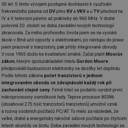
50 let. S tímto vývojem postupně docházelo k využívání
frekvenčního pásma od
DV
přes
KV
a
VKV
a u
TV
přechod na
IV. a V. televizní pásmo až prakticky do 960 MHz. V druhé
polovině 20. století se doba zavádění nových technologií
zkracovala. Za mého profesního života jsem se na vysoké
škole v Brně učil výpočty s elektronkami, po nástupu do praxe
jsem pracoval s tranzistory, pak přišly integrované obvody.
V roce 1965 došlo ke kvalitativní změně. Začal platit
Moorův
zákon
, kterým spoluzakladatel Intelu
Gordon Moore
předpověděl budoucnost elektroniky na desítky let dopředu.
Podle tohoto zákona
počet tranzistorů v jednom
integrovaném obvodu se zdvojnásobí každý rok při
zachování stejné ceny
. Firmě Intel se podařilo vyrobit první
mikroprocesory osmičkové řady. Teprve procesor 80386
(obsahoval 275 tisíc tranzistorů tranzistorů) umožnil vznik
a rozvoj osobních počítačů PC/AT. To mělo za následek, že
velké, drahé a energeticky náročné sálové počítače po čtyřiceti
letech skončily ve šrotu. Doba zavádění nových technologií se