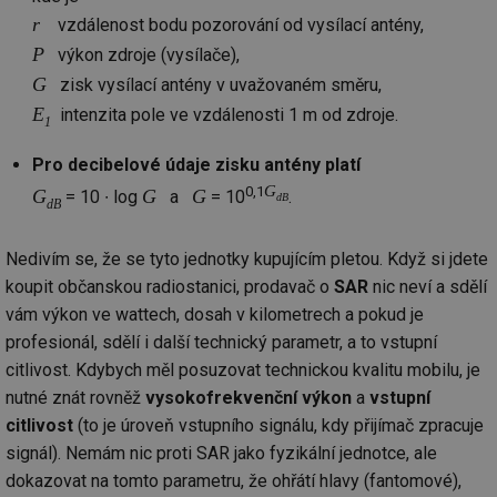
co
po
r
vzdálenost bodu pozorování od vysílací antény,
vy
se
P
výkon zdroje (vysílače),
G
zisk vysílací antény v uvažovaném směru,
_hjIncludedInSessionSample
1 minuta
Te
Hotjar Ltd
59 sekund
co
www.tzb-
E
intenzita pole ve vzdálenosti 1 m od zdroje.
na
info.cz
1
ab
Ho
zd
Pro decibelové údaje zisku antény platí
ná
G
0,1
za
G
G
G
= 10 ∙ log
a
= 10
.
dB
dB
vz
de
de
re
Nedivím se, že se tyto jednotky kupujícím pletou. Když si jdete
we
koupit občanskou radiostanici, prodavač o
SAR
nic neví a sdělí
id
mojefirma.tzb-
1 rok
Te
vám výkon ve wattech, dosah v kilometrech a pokud je
info.cz
co
po
profesionál, sdělí i další technický parametr, a to vstupní
vy
se
citlivost. Kdybych měl posuzovat technickou kvalitu mobilu, je
nutné znát rovněž
vysokofrekvenční výkon
a
vstupní
_hjIncludedInSessionSample
2 minuty
Te
Hotjar Ltd
co
forum.tzb-
citlivost
(to je úroveň vstupního signálu, kdy přijímač zpracuje
na
info.cz
ab
signál). Nemám nic proti SAR jako fyzikální jednotce, ale
Ho
zd
dokazovat na tomto parametru, že ohřátí hlavy (fantomové),
ná