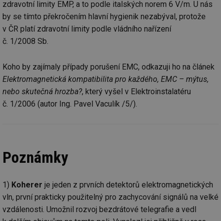
cookie se
informace
zdravotní limity EMP, a to podle italských norem 6 V/m. U nás
za
používá k
jak konco
už
rozlišení
by se tímto překročením hlavní hygienik nezabýval, protože
uživatel p
pr
jedinečných
webové st
na
v ČR platí zdravotní limity podle vládního nařízení
uživatelů
a jakoukol
op
přiřazením
reklamu, 
re
č. 1/2008 Sb.
náhodně
koncový už
n
vygenerovaného
mohl vidě
re
čísla jako
návštěvou
identifikátoru
uvedenéh
Koho by zajímaly případy porušení EMC, odkazuji ho na článek
si23
www.tzb-info.cz
2 měsíce
Ta
klienta. Je
webu.
po
součástí
Elektromagnetická kompatibilita pro každého, EMC – mýtus,
uk
každého
id
vytahy.tzb-
10 let
Tento sou
už
nebo skutečná hrozba?
, který vyšel v Elektroinstalatéru
požadavku na
info.cz
cookie se
pr
stránku na webu
používá k c
in
č. 1/2006 (autor Ing. Pavel Vaculík /5/).
a slouží k
analýze a
pr
výpočtu údajů o
optimaliza
úč
návštěvnících,
reklamníc
relacích a
kampaní v
si23
elektro.tzb-info.cz
2 měsíce
Ta
kampaních pro
DoubleClic
po
analytické
Google Ta
uk
přehledy webů.
Suite
už
Poznámky
pr
tuuid
.creative-
1 rok
Tento sou
in
serving.com
cookie nas
pr
hlavně
úč
1)
Koherer
je jeden z prvních detektorů elektromagnetických
bidswitch.
aby byly
a-title
oze.tzb-info.cz
Zavřením
T
vln, první prakticky použitelný pro zachycování signálů na velké
reklamní 
prohlížeče
co
pro návšt
po
vzdálenosti. Umožnil rozvoj bezdrátové telegrafie a vedl
webu
uk
relevantněj
ti