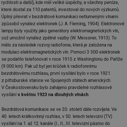
rychlosti a další), kde měl veliké úspěchy, a všechny peníze,
které dostal za 110 patentů, investoval do nových výzkumů.
Úplný převrat v bezdrátové komunikaci netlumenými vlnami
způsobil vynález elektronek (J. A. Fleming, 1904). Elektronové
lampy byly využity jako generátory elektromagnetických vln,
což umožnil vynález zpětné vazby (W. Meissner, 1913). To
mělo za následek rozvoj radiofonie, která je založena na
modulaci elektromagnetických vln. Pomocí 3 300 elektronek
se podařilo telefonovat v roce 1915 z Washingtonu do Paříže
(9 000 km). Pak už byl jen krůček k radiofonnímu
bezdrátovému rozhlasu, první vysílání bylo v roce 1921
z pittsburské stanice ve Spojených státech amerických.
V Československu bylo zahájeno pravidelné rozhlasové
vysílání
v květnu 1923 na dlouhých vlnách
.
Bezdrátová komunikace se ve 20. století dále rozvíjela. Ve
40. letech krátkovlnný rozhlas, v 50. letech televizní (TV)
vysílání na 1. až 12. kanále (I., II., III. televizní pásmo do