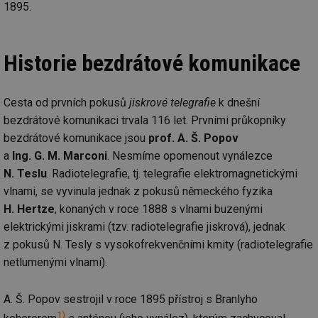
1895.
Historie bezdrátové komunikace
Cesta od prvních pokusů
jiskrové telegrafie
k dnešní
bezdrátové komunikaci trvala 116 let. Prvními průkopníky
bezdrátové komunikace jsou
prof. A. Š. Popov
a
Ing. G. M. Marconi
. Nesmíme opomenout vynálezce
N. Teslu
. Radiotelegrafie, tj. telegrafie elektromagnetickými
vlnami, se vyvinula jednak z pokusů německého fyzika
H. Hertze
, konaných v roce 1888 s vlnami buzenými
elektrickými jiskrami (tzv. radiotelegrafie jiskrová), jednak
z pokusů N. Tesly s vysokofrekvenčními kmity (radiotelegrafie
netlumenými vlnami).
A. Š. Popov sestrojil v roce 1895 přístroj s Branlyho
1)