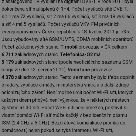
z analogového TV vysílání na digitální DVB-T. V roce 2011 byla
dokončena síť multiplexů č. 1–4. Počet vysílačů sítě DVB-T:
síť 1 má 72 vysílačů, síť 2 má 66 vysílačů, síť 3 má 18 vysílačů
a síť 4 má 5 vysílačů. Počet vysílačů VKV-FM privátních
i veřejnoprávních v České republice k 18. květnu 2011 je 735.
Jsou vybudovány sítě GSM/UMTS, CDMA mobilních operátorů.
Počet základnových stanic:
T-mobil
provozuje v ČR celkem
6 711
základnových stanic,
Telefonica-O2
má
5 179
základnových stanic (podle neoficiálního seznamu GSM
blogu ze dne 13. června 2011),
Vodafone
provozuje
4 378
základnových stanic. Tento seznam by bylo třeba doplnit
o radary, vysílače armády, ministerstva vnitra a o další zdroje
neionizujícího záření. Není možné určit počet Wi-Fi sítí, kterých
každým dnem přibývá, není výjimkou, že v některých místech
zjistíme až 30 sítí. Počet Wi-Fi sítí není omezen, postavit si
vlastní domácí Wi-Fi síť může každý v bezlicenčním pásmu
ISM (2,4 GHz a 5 GHz). Bezdrátová komunikace proniká do
domácností, nejen pokud se týká Internetu, Wi-Fi sítí,