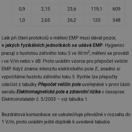
ab
Ho
0,9
2,15
23,6
119,1
609
zd
ná
za
1,0
2,65
26,2
120
548
vz
de
de
re
Laik při čtení protokolů o měření EMP musí dávat pozor,
we
v jakých fyzikálních jednotkách se udává EMP
. Hygienici
_hjIncludedInSessionSample
1 minuta
Te
Hotjar Ltd
2
S
pracují s hustotou zářivého toku
ve W/m
, měření se provádí
59 sekund
co
voda.tzb-
na
info.cz
i ve V/m nebo v dB. Proto uvádím vzorce pro přepočet veličin
ab
Ho
E
EMP. Když známe intenzitu elektrického pole
, snadno si
zd
ná
S
vypočítáme hustotu zářivého toku
. Rychle lze přepočty
za
vz
odečíst z tabulky
Přepočet veličin pole
uveřejněné v první části
de
de
seriálu
Elektromagnetické pole a zdravotní rizika
v časopise
re
we
Elektroinstalatér č. 5/2003 – viz tabulka 1.
__gfp_64b
1 rok
Je
Gemius
so
.tzb-info.cz
Bezdrátová komunikace se uskutečňuje převážně v rozsahu do
kt
spr
1 V/m, proto uvádím ještě doplněk k uvedené tabulce.
da
co
ná