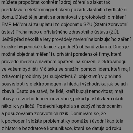
můžete propočítat konkrétní zdroj záření a získat tak
představu o elektromagnetickém pozadí vlastního bydliště či
domu. Důležité je umět se orientovat v protokolech o měření
EMP. Měření si za úplatu lze objednat u SZÚ (Státní zdravotní
ústav) Praha nebo u příslušného zdravotního ústavu (ZÚ).
Ještě před několika lety prováděly měření neionizujícího záření
krajské hygienické stanice z podnětů občanů zdarma. Dnes je
možné objednat měření i u privátní poradenské firmy, která
provede měření s návrhem opatření na snížení elektrosmogu
ve vašem bydlišti. V článku se snažím pomoci lidem, kteří mají
zdravotní problémy (ať subjektivní, či objektivní) v příčinné
souvislosti s elektrosmogem a hledají východiska, jak se jich
zbavit. Často se stává, že lidé, kteří kupují nemovitost, mají
obavy ze znehodnocení investice, pokud je v blízkém okolí
několik vysílačů. Poslední kapitola se zabývá hodnocením
a posuzováním zdravotních rizik. Domnívám se, že
k pochopení složité problematiky pomůže i úvodní kapitola
z historie bezdrátové komunikace, která se datuje od roku