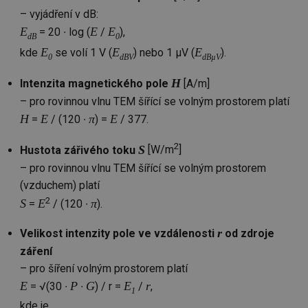
ab
Ho
– vyjádření v dB:
zd
ná
E
E
E
= 20 ∙ log (
/
),
dB
0
za
vz
E
E
E
kde
se volí 1 V (
) nebo 1 µV (
).
0
dBV
dBµV
de
de
re
H
Intenzita magnetického pole
[A/m]
we
– pro rovinnou vlnu TEM šířící se volným prostorem platí
_hjIncludedInSessionSample
1 minuta
Te
Hotjar Ltd
59 sekund
co
H
E
π
E
stavba.tzb-
=
/ (120 ∙
) =
/ 377.
na
info.cz
ab
Ho
2
S
Hustota zářivého toku
[W/m
]
zd
ná
– pro rovinnou vlnu TEM šířící se volným prostorem
za
(vzduchem) platí
vz
de
2
S
E
π
=
/ (120 ∙
).
de
re
we
r
Velikost intenzity pole ve vzdálenosti
od zdroje
id
www.tzb-
10 let
Te
záření
info.cz
co
po
– pro šíření volným prostorem platí
vy
se
E
P
G
E
r
= √(30 ∙
∙
) / r =
/
,
1
id
m.tzb-info.cz
10 let
Te
kde je