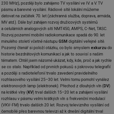
230 MHz), později bylo zahájeno TV vysílání ve IV. a V. TV
pásmu a barevné vysílání. Rádiové sítě lokální můžeme
datovat na začátek 70. let (záchranná služba, doprava, armáda,
MV atd.). Dále byl zahájen rozvoj družicových systémů
a celulárních analogových sítí NMT450, AMPS, C-Net, TASC.
Rozvoj pozemní mobilní radiokomunikace spadá do 90. let
minulého století včetně nástupu
GSM
digitální veřejné sítě.
Pozorný čtenář si položí otázku, co bylo smyslem
exkurzu
do
historie bezdrátových komunikací a jak to souvisí s našim
tématem. Chtěl jsem názorně ukázat, kdy, kde, proč a jak rychle
se co stalo. Například od prvních pokusů s jiskrovou telegrafií
a později s radiotelefonií trvalo zavedení pravidelného
rozhlasového vysílání 25–30 let. Velmi tomu pomohl vynález
elektronových lamp (elektronek). Přechod z dlouhých vln (
DV
)
na krátké vlny (
KV
) trval dalších 15–20 let a zahájení vysílání
rozhlasu v pásmu velmi krátkých vln s frekvenční modulací
(VKV-FM) trvalo dalších 20 let. Rozvoj televizního vysílání od
černobílé přes barevnou televizi až k dnešní digitální trval