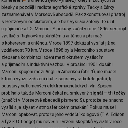
kohererem
s anténou (jeho vynález), kterým zachycoval
blesky a později i radiotelegrafické zprávy. Tečky a čárky
zaznamenával v Morseově abecedě. Pak zkonstruoval přístroj
s Hertzovým oscilátorem, ale bez vysílací antény. Té užil
u přijímače až G. Marconi. S pokusy začal v roce 1896, sestrojil
vysílač s Righiovým jiskřištěm a anténou a přijímač
s kohererem a anténou. V roce 1897 dokázal vysílat již na
vzdálenost 70 km. V roce 1898 byla Marconiho soustava
zlepšena kombinací ladění mezi okruhem vysílacím
a přijímacím s induktivní vazbou. V prosinci 1901 dosáhl
Marconi spojení mezi Anglií a Amerikou (obr. 1), ale musel
k tomu využít zařízení druhé soustavy radiotelegrafní, tj.
soustavy netlumených elektromagnetických vln. Spojení
probíhalo tak, že Marconi čekal na smluvený
signál – tři tečky
(značící v Morseově abecedě písmeno
S
), protože se snadno
vysílá a je slyšet v atmosférickém praskání. Pokus musel
Marconi opakovat, protože jeho vědečtí kolegové (T. A. Edison
a fyzik O. Lodge) mu nevěřili. Tvrzení skeptiků vyvrátil v roce