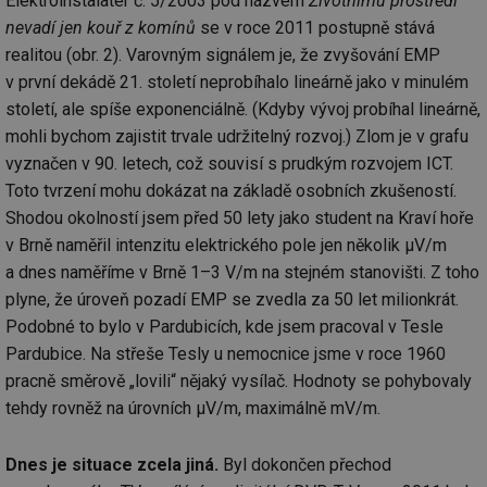
Elektroinstalatér č. 5/2003 pod názvem
Životnímu prostředí
nevadí jen kouř z komínů
se v roce 2011 postupně stává
realitou (obr. 2). Varovným signálem je, že zvyšování EMP
v první dekádě 21. století neprobíhalo lineárně jako v minulém
století, ale spíše exponenciálně. (Kdyby vývoj probíhal lineárně,
mohli bychom zajistit trvale udržitelný rozvoj.) Zlom je v grafu
vyznačen v 90. letech, což souvisí s prudkým rozvojem ICT.
Toto tvrzení mohu dokázat na základě osobních zkušeností.
Shodou okolností jsem před 50 lety jako student na Kraví hoře
v Brně naměřil intenzitu elektrického pole jen několik μV/m
a dnes naměříme v Brně 1–3 V/m na stejném stanovišti. Z toho
plyne, že úroveň pozadí EMP se zvedla za 50 let milionkrát.
Podobné to bylo v Pardubicích, kde jsem pracoval v Tesle
Pardubice. Na střeše Tesly u nemocnice jsme v roce 1960
pracně směrově „lovili“ nějaký vysílač. Hodnoty se pohybovaly
tehdy rovněž na úrovních μV/m, maximálně mV/m.
Dnes je situace zcela jiná.
Byl dokončen přechod