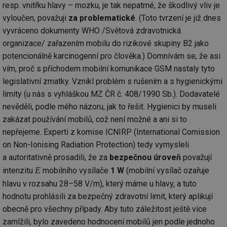
za
resp. vnitřku hlavy – mozku, je tak nepatrné, že škodlivý vliv je
vz
vyloučen, považuji
za problematické
. (Toto tvrzení je již dnes
de
de
vyvráceno dokumenty WHO /Světová zdravotnická
re
we
organizace/ zařazením mobilu do rizikové skupiny B2 jako
_hjIncludedInSessionSample
1 minuta
Te
Hotjar Ltd
potencionálně karcinogenní pro člověka.) Domnívám se, že asi
59 sekund
co
vytapeni.tzb-
vím, proč s příchodem mobilní komunikace GSM nastaly tyto
na
info.cz
ab
legislativní zmatky. Vznikl problém s rušením a s hygienickými
Ho
zd
limity (u nás s vyhláškou MZ ČR č. 408/1990 Sb.). Dodavatelé
ná
za
nevěděli, podle mého názoru, jak to řešit. Hygienici by museli
vz
de
zakázat používání mobilů, což není možné a ani si to
de
nepřejeme. Experti z komise ICNIRP (International Comission
re
we
on Non-Ionising Radiation Protection) tedy vymysleli
CookieScriptConsent
1 rok
Te
CookieScript
a autoritativně prosadili, že za
bezpečnou úroveň
považují
co
.tzb-info.cz
sl
E
intenzitu
mobilního vysílače
1 W
(mobilní vysílač ozařuje
Sc
za
hlavu v rozsahu 28–58 V/m), který máme u hlavy, a tuto
př
hodnotu prohlásili za bezpečný zdravotní limit, který aplikují
so
so
obecně pro všechny případy. Aby tuto záležitost ještě více
ná
nu
zamlžili, bylo zavedeno hodnocení mobilů jen podle jednoho
ba