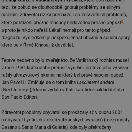
objemem
a zajistit, 
po
provozu.
návštěvní
za
tezi, že pokud se dlouhodobě ignorují problémy se silným
několikrát
_gid
1 den
Tento soubor
Google
nezobrazil
rušením, zdravotní rizika přecházejí do zdravotních problémů,
a-title2
oze.tzb-info.cz
Zavřením
T
cookie nastavuje
stejné rek
LLC
prohlížeče
co
2)
Google
.tzb-
které postižení občané mnohdy nedovedou přesně popsat
,
po
Analytics.
tuuid
info.cz
.bidswitch.net
1 rok
Tento sou
sl
a proto je nikdo neřeší. Lékaři nemají pro tento případ
Ukládá a
cookie nas
už
aktualizuje
hlavně
pr
diagnózu. Výsledkem je nespokojenost občanů a soudní spory,
jedinečnou
bidswitch.
rá
hodnotu pro
aby byly
je
které se v Římě táhnou již devět let.
každou
reklamní 
zl
navštívenou
pro návšt
zk
stránku a slouží
webu
p
k počítání a
relevantněj
Teprve nedávno bylo zveřejněno, že Vatikánský rozhlas musel
ob
sledování
na
zobrazení
v roce 1981 krátkodobě přerušit vysílání, protože jeho vysílače
id
.m6r.eu
2 měsíce 4
Tento sou
už
stránek.
týdny
cookie se
in
rušily ultrazvukový skener, na který byl právě napojen papež
používá k c
_ga
2 roky
Tento název
Google
analýze a
fsid
www.tzb-info.cz
3 hodiny
Jan Pavel II. Zmiňuje se o tom kniha
Lasciatemi andare
souboru cookie
LLC
optimaliza
je spojen s
.tzb-
reklamníc
(Nechte mě jít), kterou vydalo v Itálii katolické nakladatelství
ibbid
www.tzb-info.cz
Zavřením
T
Google
info.cz
kampaní v
prohlížeče
co
Universal
San Paolo Editori.
DoubleClic
po
Analytics - což je
Google Ta
id
významná
Suite
pr
aktualizace
za
Zdravotní problémy obyvatel se prokázaly až v dubnu 2001
běžněji
IDE
1 rok
Tento sou
Google LLC
o
používané
cookie nas
.doubleclick.net
n
u obyvatel bydlících v okolí vatikánských vysílačů (mezi městy
analytické
společnos
w
služby Google.
Doubleclic
Cesano a Santa Maria di Galeria), kde byly překročeny
st
Tento soubor
provádí
U