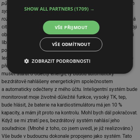
působením. Zároveň bude možné prostřednictvím výkonných
SHOW ALL PARTNERS
(1709) →
systémů analyzovat a přetvářet množství dat do skutečných
rozhodnutí a činů, které činí svět lepším, chytřejším.“
Uvedená
citace generálního ředitele IBM ČR /4/ de facto potvrzuje moji
VŠE PŘIJMOUT
obavu o exponenciálním růstu elektrosmogu. Tato vize se mi
líbí, nebudu se muset prakticky o nic starat a budu mít
VŠE ODMÍTNOUT
pohodlný život. Například když si koupím novou „inteligentní
ledničku“, bude mně hlásit, že schází máslo, pivo a současně
ZOBRAZIT PODROBNOSTI
předá informaci i dodavateli a ten vše přiveze. Nebudu se
muset starat o odečty energií, ty budou automaticky
Nezbytně
Výkonové
Soubory
nutné
soubory
cílení
bezdrátově nahlášeny energetickým společnostem
soubory
a automaticky odečteny z mého účtu. Inteligentní systém bude
monitorovat moje životně důležité funkce, vysoký TK, tep,
bude hlásit, že baterie na kardiostimulátoru má jen 10 %
Funkční soubory
Nezařazené
kapacity, a mám jít proto na kontrolu. Mohl bych dál pokračovat.
soubory
Když se mi ztratí pes, bezdrátový systém nahlásí jeho
souřadnice. (Mnohé z toho, co jsem uvedl, je již realizováno.)
Vše bude v budoucnu dokonale propojeno jako systém. Tato