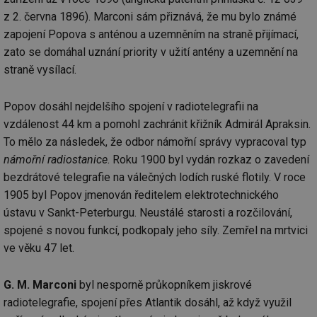
z 2. června 1896). Marconi sám přiznává, že mu bylo známé
zapojení Popova s anténou a uzemněním na straně přijímací,
zato se domáhal uznání priority v užití antény a uzemnění na
straně vysílací.
Popov dosáhl nejdelšího spojení v radiotelegrafii na
vzdálenost 44 km a pomohl zachránit křižník Admirál Apraksin.
To mělo za následek, že odbor námořní správy vypracoval typ
námořní radiostanice
. Roku 1900 byl vydán rozkaz o zavedení
bezdrátové telegrafie na válečných lodích ruské flotily. V roce
1905 byl Popov jmenován ředitelem elektrotechnického
ústavu v Sankt-Peterburgu. Neustálé starosti a rozčilování,
spojené s novou funkcí, podkopaly jeho síly. Zemřel na mrtvici
ve věku 47 let.
G. M. Marconi
byl nesporně průkopníkem jiskrové
radiotelegrafie, spojení přes Atlantik dosáhl, až když využil