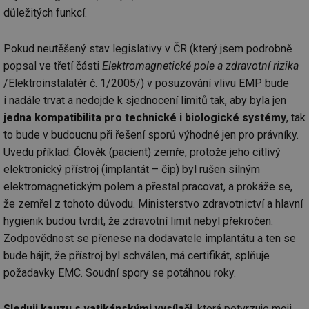
po
test
.m6r.eu
59
Pokud víte něco
Doména
Provider
/
důležitých funkcí.
id
Název
Vyprší
Popis
minut
o tomto souboru
Doména
če
59
cookie a jeho
_ga_7ZNSXSZSDQ
.tzb-
2 roky
Tento soubor
a 
sekund
použití, které
info.cz
cookie používá
VISITOR_INFO1_LIVE
5 měsíců
Tento sou
Google LLC
ná
nejsou specifické
Pokud neutěšený stav legislativy v ČR (který jsem podrobně
Google Analytics
4 týdny
cookie nas
.youtube.com
př
pro konkrétní
k zachování
Youtube k
w
popsal ve třetí části
Elektromagnetické pole a zdravotní rizika
web, přidejte své
stavu relace.
sledování
st
příspěvky.
uživatelsk
S
/Elektroinstalatér č. 1/2005/) v posuzování vlivu EMP bude
_gat_UA-5901706-
.tzb-
59
Toto je soubor
předvoleb
da
2
info.cz
sekund
cookie typu
videa You
i nadále trvat a nedojde k sjednocení limitů tak, aby byla jen
n
vzoru nastavený
vložená d
už
jedna kompatibilita pro technické i biologické systémy
, tak
službou Google
webů; můž
w
Analytics, kde
určit, zda
st
to bude v budoucnu při řešení sporů výhodné jen pro právníky.
prvek vzoru v
návštěvní
na
názvu obsahuje
používá n
st
Uvedu příklad: Člověk (pacient) zemře, protože jeho citlivý
jedinečné
nebo staro
př
identifikační
rozhraní
elektronický přístroj (implantát – čip) byl rušen silným
číslo účtu nebo
Youtube.
DEVICE_INFO
5 měsíců
Ta
YouTube
webu, ke
elektromagnetickým polem a přestal pracovat, a prokáže se,
4 týdny
uk
.youtube.com
kterému se
tuuid_lu
.bidswitch.net
1 rok
Obsahuje
o 
že zemřel z tohoto důvodu. Ministerstvo zdravotnictví a hlavní
vztahuje. Jedná
jedinečné 
za
se o variantu
návštěvník
zn
hygienik budou tvrdit, že zdravotní limit nebyl překročen.
cookie _gat,
které umo
op
která se používá
Bidswitch
a 
Zodpovědnost se přenese na dodavatele implantátu a ten se
k omezení
sledovat
sp
množství dat
návštěvní
bude hájit, že přístroj byl schválen, má certifikát, splňuje
za
zaznamenaných
více webe
se
společností
požadavky EMC. Soudní spory se potáhnou roky.
umožňuje
už
Google na
Bidswitch
zk
webech s
optimaliz
že
velkým
relevanci 
zo
Sleduji kauzu s vatikánskými vysílači
, která potvrzuje moji