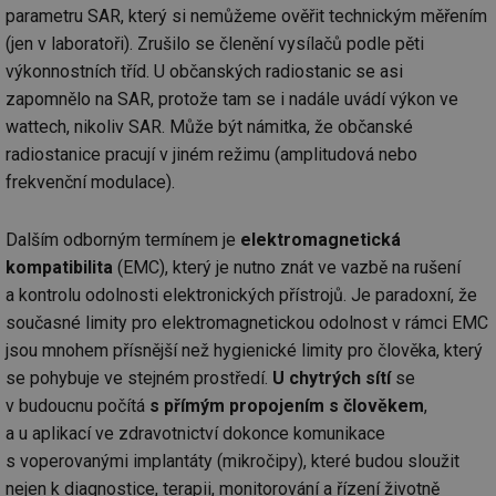
Co
parametru SAR, který si nemůžeme ověřit technickým měřením
Sc
(jen v laboratoři). Zrušilo se členění vysílačů podle pěti
fu
sp
výkonnostních tříd. U občanských radiostanic se asi
id
elektro.tzb-
10 let
Te
zapomnělo na SAR, protože tam se i nadále uvádí výkon ve
info.cz
co
po
wattech, nikoliv SAR. Může být námitka, že občanské
vy
se
radiostanice pracují v jiném režimu (amplitudová nebo
frekvenční modulace).
sid
kalkulator.tzb-
Zavřením
To
info.cz
prohlížeče
bě
so
al
Dalším odborným termínem je
elektromagnetická
na
so
kompatibilita
(EMC), který je nutno znát ve vazbě na rušení
re
pr
a kontrolu odolnosti elektronických přístrojů. Je paradoxní, že
po
současné limity pro elektromagnetickou odolnost v rámci EMC
sp
rel
jsou mnohem přísnější než hygienické limity pro člověka, který
se pohybuje ve stejném prostředí.
U chytrých sítí
se
v budoucnu počítá
s přímým propojením s člověkem
,
a u aplikací ve zdravotnictví dokonce komunikace
Název
Provider
Provider
/
Doména
Vyprší
P
Název
/
Vyprší
Popis
s voperovanými implantáty (mikročipy), které budou sloužit
c
.creative-serving.com
1 rok
T
Doména
Provider
nejen k diagnostice, terapii, monitorování a řízení životně
co
Název
/
Vyprší
Popis