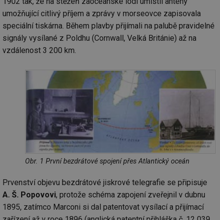
1902 tak, že na stěžeň zaoceánské lodi umístil antény
umožňující citlivý příjem a zprávy v morseovce zapisovala
speciální tiskárna. Během plavby přijímali na palubě pravidelné
signály vysílané z Poldhu (Cornwall, Velká Británie) až na
vzdálenost 3 200 km.
Obr. 1 První bezdrátové spojení přes Atlantický oceán
Prvenství objevu bezdrátové jiskrové telegrafie se připisuje
A. Š. Popovovi
, protože schéma zapojení zveřejnil v dubnu
1895, zatímco Marconi si dal patentovat vysílací a přijímací
zařízení až v roce 1896 (anglická patentní přihláška č. 12 039