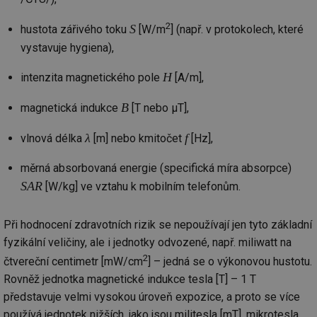
_hjAbsoluteSessionInProgress
29 minut
So
Hotjar Ltd
2
59 sekund
na
.tzb-info.cz
S
hustota zářivého toku
[W/m
] (např. v protokolech, které
ab
sl
vystavuje hygiena),
ce
pr
H
poč
intenzita magnetického pole
[A/m],
Ne
žá
id
B
magnetická indukce
[T nebo μT],
in
id
vetrani.tzb-
10 let
Te
λ
f
vlnová délka
[m] nebo kmitočet
[Hz],
info.cz
co
po
vy
měrná absorbovaná energie (specifická míra absorpce)
se
SAR
[W/kg] ve vztahu k mobilním telefonům.
_hjIncludedInSessionSample
1 minuta
Te
Hotjar Ltd
59 sekund
co
elektro.tzb-
na
info.cz
Při hodnocení zdravotních rizik se nepoužívají jen tyto základní
ab
Ho
fyzikální veličiny, ale i jednotky odvozené, např. miliwatt na
zd
ná
2
čtvereční centimetr [mW/cm
] – jedná se o výkonovou hustotu.
za
vz
Rovněž jednotka magnetické indukce tesla [T] – 1 T
de
představuje velmi vysokou úroveň expozice, a proto se více
de
re
používá jednotek nižších, jako jsou militesla [mT], mikrotesla
we