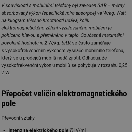
we
SAR
V souvislosti s mobilními telefony byl zaveden
= měrný
__cf_bm
29 minut
Te
Cloudflare Inc.
absorbovaný výkon (specifická míra absorpce) ve W/kg. Watt
59 sekund
co
.vimeo.com
na kilogram tělesné hmotnosti udává, kolik
po
ro
elektromagnetického záření vyzařovaného mobilem je
li
To
pohlceno hlavou a přeměněno v teplo. Současná maximální
př
by
SAR
povolená hodnota je 2 W/kg.
se často zaměňuje
po
zp
s vysokofrekvenčním výkonem vysílače mobilního telefonu,
po
který se u prodejců mobilů nedá zjistit. Odhaduji, že
we
st
vysokofrekvenční výkon u mobilů se pohybuje v rozsahu 0,25–
sid
forum.tzb-
1 rok
To
2 W.
info.cz
bě
so
al
na
so
Přepočet veličin elektromagnetického
re
pr
pole
po
sp
rel
Převodní vztahy
_hjIncludedInSessionSample
1 minuta
Te
Hotjar Ltd
59 sekund
co
energetika.tzb-
na
info.cz
E
Intenzita elektrického pole
[V/m]