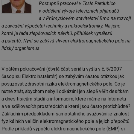
Postupně pracoval v Tesle Pardubice
v oddělení vývoje televizních přijímačů
a v Průmyslovém stavitelství Brno na rozvoji
a zavádění výpočetní techniky a mikroelektroniky. Na jeho
kontě je řada zlepšovacích návrhů, přihlášek vynálezů
a patentů. Nyní se zabývá vlivem elektromagnetického pole na
lidský organismus.
V pátém pokračování (čtvrtá část seriálu vyšla v č. 5/2007
časopisu Elektroinstalatér) se zabývám častou otázkou jak
posuzovat zdravotní rizika elektromagnetického pole. Co je
nutné znát, abychom nebyli odkázáni jen slepě věřit desítkám
a dnes tisícům studií a informacím, které máme na Internetu
a ve sdělovacích prostředcích a které jsou často protichůdné?
Základním předpokladem samostatného uvažování je znalost
fyzikálních veličin elektromagnetického pole a jejich přepočtů.
Podle příkladů výpočtu elektromagnetického pole (EMP) si