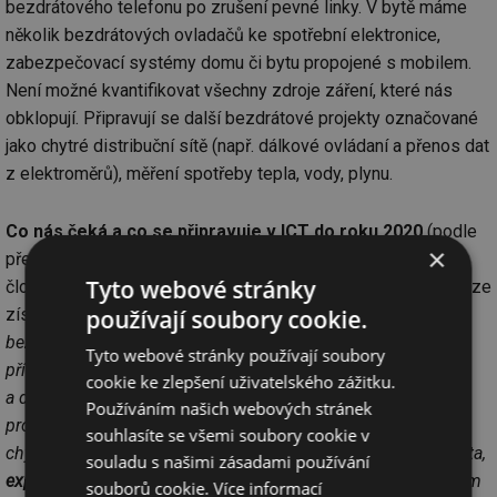
bezdrátového telefonu po zrušení pevné linky. V bytě máme
několik bezdrátových ovladačů ke spotřební elektronice,
zabezpečovací systémy domu či bytu propojené s mobilem.
Není možné kvantifikovat všechny zdroje záření, které nás
obklopují. Připravují se další bezdrátové projekty označované
jako chytré distribuční sítě (např. dálkové ovládaní a přenos dat
z elektroměrů), měření spotřeby tepla, vody, plynu.
Co nás čeká a co se připravuje v ICT do roku 2020
(podle
×
představ IBM)? Má to být „chytrá“ dekáda, a to stav, kdy se
Tyto webové stránky
člověk natolik sžije s technikou, že ji přestane vnímat. Tato vize
používají soubory cookie.
získala označení
Ambient Intelligence
.
„Budeme propojeni
bezdrátově s digitální technologií a s všudy přítomnými
Tyto webové stránky používají soubory
přístroji, které budou schopny se nám přizpůsobovat,
cookie ke zlepšení uživatelského zážitku.
a dokonce předvídat naše potřeby. Při miliardě vzájemně
Používáním našich webových stránek
propojených věcí, mezi ně patří auta, cesty, potrubí (uvedené
souhlasíte se všemi soubory cookie v
chytré distribuční sítě), léky, ale dokonce i hospodářská zvířata,
souladu s našimi zásadami používání
exponenciálně poroste objem informací
vytvářený vzájemným
souborů cookie.
Více informací