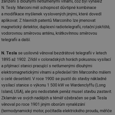
zařízení s dlouhými netlumenými vlnami, což byl vynález
N. Tesly. Marconi měl schopnost důvtipné kombinace
a modifikace myšlenek vyslovených jinými, které dovedl
aplikovat. Z hlavních patentů Marconiho lze jmenovat
magnetický detektor, duplexní radiotelegrafii, rotační jiskřiště,
vodorovnou směrovou anténu, krátkovlnnou směrovou
telegrafii a další.
N. Tesla
se usilovně věnoval bezdrátové telegrafii v letech
1895 až 1902. Zřídil v coloradských horách pokusnou vysílací
a přijímací stanici pracující s netlumenými dlouhými
elektromagnetickými vlnami a předešel tím Marconiho málem
o celé desetiletí. V roce 1900 se pustil do stavby nákladné
vysílací stanice o výkonu 1 500 kW ve Wardenclyffu (Long
Island, USA), ale pro nedostatek peněz musel stavbu zastavit.
Zklamán ve svých nadějích a téměř ožebračen se pak Tesla
věnoval po roce 1901 jiným oborům vynalézání
(termodynamický motor, počítadla elektrického proudu, měřiče