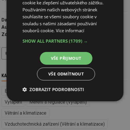
cookie ke zlepšení uživatelského zážitku.
Používáním našich webových stránek
souhlasíte se všemi soubory cookie v
Datum:
29.6.2019
souladu s našimi zásadami používání
Autor:
ČEZ, a.s.
souborů cookie.
Více informací
Zdroj:
Tisková zpráva
SHOW ALL PARTNERS
(1709) →
tisk
hledat
VŠE PŘIJMOUT
VŠE ODMÍTNOUT
KAM DÁL
ZOBRAZIT PODROBNOSTI
Elektromotory, pohony a stroje (Elektrotechnika)
Vytápění
Měření a regulace (Vytápění)
Nezbytně
Výkonové
Soubory
nutné
soubory
cílení
soubory
Větrání a klimatizace
Vzduchotechnická zařízení (Větrání a klimatizace)