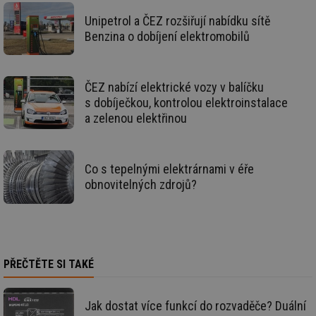
info.cz
prohlížeče
př
po
Unipetrol a ČEZ rozšiřují nabídku sítě
Benzina o dobíjení elektromobilů
id
konference.tzb-
1 rok
Te
info.cz
co
po
vy
se
ČEZ nabízí elektrické vozy v balíčku
_hjAbsoluteSessionInProgress
29 minut
So
Hotjar Ltd
s dobíječkou, kontrolou elektroinstalace
59 sekund
na
.tzb-info.cz
a zelenou elektřinou
ab
sl
ce
pr
poč
Ne
Co s tepelnými elektrárnami v éře
žá
obnovitelných zdrojů?
id
in
id
vetrani.tzb-
10 let
Te
info.cz
co
po
vy
se
PŘEČTĚTE SI TAKÉ
_hjIncludedInSessionSample
1 minuta
Te
Hotjar Ltd
59 sekund
co
elektro.tzb-
na
info.cz
Jak dostat více funkcí do rozvaděče? Duální
ab
Ho