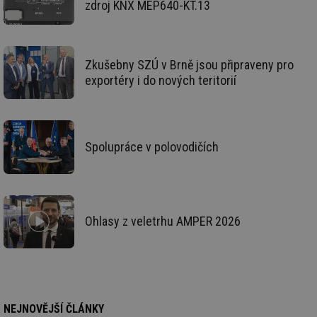
zdroj KNX MEP640-KT.13
zd
ná
za
vz
de
de
Zkušebny SZÚ v Brně jsou připraveny pro
re
exportéry i do nových teritorií
we
mv
2 měsíce 4
Te
Airtable
týdny
co
.tzb-info.cz
po
sl
už
Spolupráce v polovodičích
int
vý
vl
po
Air
us
už
pr
Ohlasy z veletrhu AMPER 2026
int
tě
id
vytapeni.tzb-
10 let
Te
info.cz
co
po
vy
se
NEJNOVĚJŠÍ ČLÁNKY