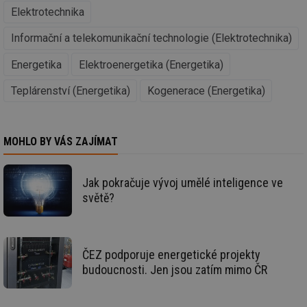
Funkční soubory
Nezařazené
Elektrotechnika
soubory
Informační a telekomunikační technologie (Elektrotechnika)
Energetika
Elektroenergetika (Energetika)
Teplárenství (Energetika)
Kogenerace (Energetika)
Nezbytně nutné soubory
Výkonové soubory
Soubory cílení
Funkční soubory
MOHLO BY VÁS ZAJÍMAT
Nezařazené soubory
Nezbytně nutné soubory cookie umožňují základní
Jak pokračuje vývoj umělé inteligence ve
funkce webových stránek, jako je přihlášení
světě?
uživatele a správa účtu. Webové stránky nelze bez
nezbytně nutných souborů cookie správně používat.
Provider
/
Název
Vyprší
Po
Doména
ČEZ podporuje energetické projekty
g_state
.forum.tzb-
Zavřením
Sl
budoucnosti. Jen jsou zatím mimo ČR
info.cz
prohlížeče
př
po
g_csrf_token
.forum.tzb-
Zavřením
Sl