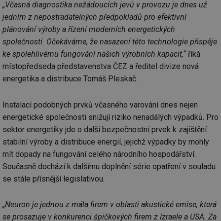
„Včasná diagnostika nežádoucích jevů v provozu je dnes už
jedním z nepostradatelných předpokladů pro efektivní
plánování výroby a řízení moderních energetických
společností. Očekáváme, že nasazení této technologie přispěje
ke spolehlivému fungování našich výrobních kapacit,“
říká
místopředseda představenstva ČEZ a ředitel divize nová
energetika a distribuce Tomáš Pleskač.
Instalací podobných prvků včasného varování dnes nejen
energetické společnosti snižují riziko nenadálých výpadků. Pro
sektor energetiky jde o další bezpečnostní prvek k zajištění
stabilní výroby a distribuce energií, jejichž výpadky by mohly
mít dopady na fungování celého národního hospodářství.
Současně dochází k dalšímu doplnění série opatření v souladu
se stále přísnější legislativou.
„Neuron je jednou z mála firem v oblasti akustické emise, která
se prosazuje v konkurenci špičkových firem z Izraele a USA. Za