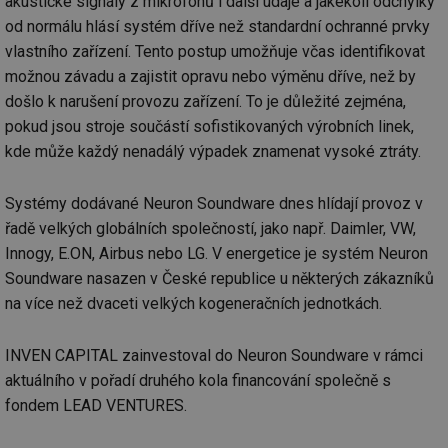
akustické signály z mikrofonů i další údaje a jakékoli odchylky
od normálu hlásí systém dříve než standardní ochranné prvky
vlastního zařízení. Tento postup umožňuje včas identifikovat
možnou závadu a zajistit opravu nebo výměnu dříve, než by
došlo k narušení provozu zařízení. To je důležité zejména,
pokud jsou stroje součástí sofistikovaných výrobních linek,
kde může každý nenadálý výpadek znamenat vysoké ztráty.
Systémy dodávané Neuron Soundware dnes hlídají provoz v
řadě velkých globálních společností, jako např. Daimler, VW,
Innogy, E.ON, Airbus nebo LG. V energetice je systém Neuron
Soundware nasazen v České republice u některých zákazníků
na více než dvaceti velkých kogeneračních jednotkách.
INVEN CAPITAL zainvestoval do Neuron Soundware v rámci
aktuálního v pořadí druhého kola financování společně s
fondem LEAD VENTURES.