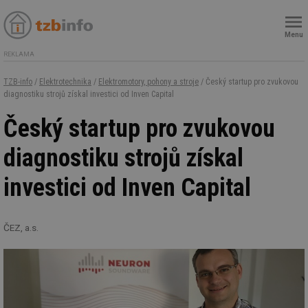
Menu
REKLAMA
TZB-info
/
Elektrotechnika
/
Elektromotory, pohony a stroje
/ Český startup pro zvukovou
diagnostiku strojů získal investici od Inven Capital
Český startup pro zvukovou
diagnostiku strojů získal
investici od Inven Capital
ČEZ, a.s.