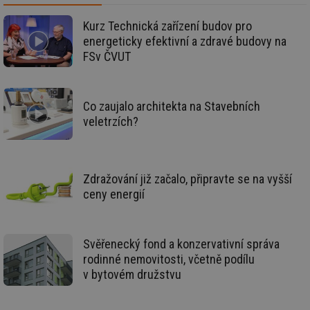
id
stavba.tzb-
10 let
Te
info.cz
co
po
Kurz Technická zařízení budov pro
vy
energeticky efektivní a zdravé budovy na
se
FSv ČVUT
_hjFirstSeen
29 minut
So
Hotjar Ltd
59 sekund
na
.tzb-info.cz
ab
sl
ce
Co zaujalo architekta na Stavebních
pr
poč
veletrzích?
Ne
žá
id
in
id
forum.tzb-
1 rok
Te
Zdražování již začalo, připravte se na vyšší
info.cz
co
ceny energií
po
vy
se
_hjIncludedInSessionSample
1 minuta
Te
Hotjar Ltd
Svěřenecký fond a konzervativní správa
59 sekund
co
vetrani.tzb-
na
info.cz
rodinné nemovitosti, včetně podílu
ab
v bytovém družstvu
Ho
zd
ná
za