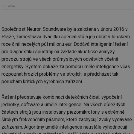
REKLAMA
Společnost Neuron Soundware byla založena v únoru 2016 v
Praze, zaměstnává dvacítku specialistů a její obrat v loňském
roce činil necelých půl milionu eur. Dodává inteligentní řešení
pro diagnostiku soustrojí na základě akustické analýzy
provozu strojů ve všech průmyslových odvětvích včetně
energetiky. Systém dokáže za pomocí umělé inteligence včas
rozpoznat hrozící problémy ve strojích, a předcházet tak
poruchám kritických výrobních zařízení.
Řešení představuje kombinaci detekčních čidel, výpočetní
jednotky, software a umělé inteligence. Na všech důležitých
částech strojů jsou instalovány piezomikrofony s extrémně
širokým frekvenčním pásmem, které zachycují zvuky vydávané
zařízením. Algoritmy umělé inteligence neustále vyhodnocují