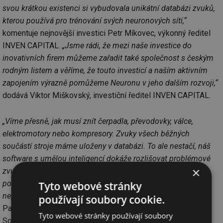
svou krátkou existenci si vybudovala unikátní databázi zvuků,
kterou používá pro trénování svých neuronových sítí,“
komentuje nejnovější investici Petr Míkovec, výkonný ředitel
INVEN CAPITAL.
„Jsme rádi, že mezi naše investice do
inovativních firem můžeme zařadit také společnost s českým
rodným listem a věříme, že touto investicí a naším aktivním
zapojením výrazně pomůžeme Neuronu v jeho dalším rozvoji,“
dodává Viktor Miškovský, investiční ředitel INVEN CAPITAL.
„Víme přesně, jak musí znít čerpadla, převodovky, válce,
elektromotory nebo kompresory. Zvuky všech běžných
součástí stroje máme uloženy v databázi. To ale nestačí, náš
software s umělou inteligencí dokáže rozlišovat problémové
×
zvuky od běžného procesního šumu a okolních zvuků a
poskytnout zákazníkovi jistotu, že jej stroj nepříjemně
Tyto webové stránky
nepřekvapí,“
dává nahlédnout do kuchyně svého know-how
používají soubory cookie.
Pavel Konečný, zakladatel a generální ředitel Neuron
Tyto webové stránky používají soubory
Soundware.