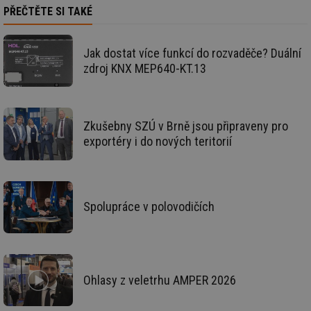
po
PŘEČTĚTE SI TAKÉ
g_csrf_token
.forum.tzb-
Zavřením
Sl
info.cz
prohlížeče
př
po
Jak dostat více funkcí do rozvaděče? Duální
zdroj KNX MEP640-KT.13
id
konference.tzb-
1 rok
Te
info.cz
co
po
vy
se
Zkušebny SZÚ v Brně jsou připraveny pro
_hjAbsoluteSessionInProgress
29 minut
So
Hotjar Ltd
59 sekund
na
.tzb-info.cz
exportéry i do nových teritorií
ab
sl
ce
pr
poč
Ne
žá
Spolupráce v polovodičích
id
in
id
vetrani.tzb-
10 let
Te
info.cz
co
po
vy
Ohlasy z veletrhu AMPER 2026
se
_hjIncludedInSessionSample
1 minuta
Te
Hotjar Ltd