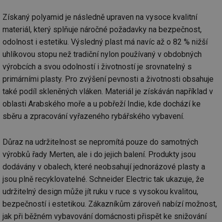
Získaný polyamid je následně upraven na vysoce kvalitní
materiál, který splňuje náročné požadavky na bezpečnost,
odolnost i estetiku. Výsledný plast má navíc až o 82 % nižší
uhlíkovou stopu než tradiční nylon používaný v obdobných
výrobcích a svou odolností i životností je srovnatelný s
primárními plasty. Pro zvýšení pevnosti a životnosti obsahuje
také podíl skleněných vláken. Materiál je získáván například v
oblasti Arabského moře a u pobřeží Indie, kde dochází ke
sběru a zpracování vyřazeného rybářského vybavení.
Důraz na udržitelnost se nepromítá pouze do samotných
výrobků řady Merten, ale i do jejich balení. Produkty jsou
dodávány v obalech, které neobsahují jednorázové plasty a
jsou plně recyklovatelné. Schneider Electric tak ukazuje, že
udržitelný design může jít ruku v ruce s vysokou kvalitou,
bezpečností i estetikou. Zákazníkům zároveň nabízí možnost,
jak při běžném vybavování domácnosti přispět ke snižování