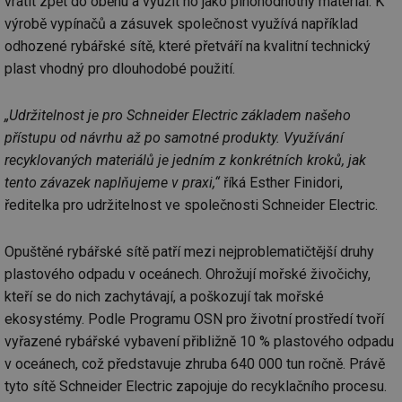
vrátit zpět do oběhu a využít ho jako plnohodnotný materiál. K
výrobě vypínačů a zásuvek společnost využívá například
odhozené rybářské sítě, které přetváří na kvalitní technický
plast vhodný pro dlouhodobé použití.
„Udržitelnost je pro Schneider Electric základem našeho
přístupu od návrhu až po samotné produkty. Využívání
recyklovaných materiálů je jedním z konkrétních kroků, jak
tento závazek naplňujeme v praxi,“
říká Esther Finidori,
ředitelka pro udržitelnost ve společnosti Schneider Electric.
Opuštěné rybářské sítě patří mezi nejproblematičtější druhy
plastového odpadu v oceánech. Ohrožují mořské živočichy,
kteří se do nich zachytávají, a poškozují tak mořské
ekosystémy. Podle Programu OSN pro životní prostředí tvoří
vyřazené rybářské vybavení přibližně 10 % plastového odpadu
v oceánech, což představuje zhruba 640 000 tun ročně. Právě
tyto sítě Schneider Electric zapojuje do recyklačního procesu.