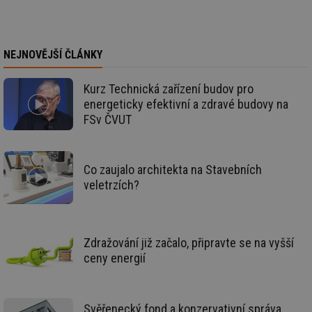
59 sekund
co
elektro.tzb-
na
info.cz
ab
Ho
zd
ná
NEJNOVĚJŠÍ ČLÁNKY
za
vz
de
Kurz Technická zařízení budov pro
de
re
energeticky efektivní a zdravé budovy na
we
FSv ČVUT
mv
2 měsíce 4
Te
Airtable
týdny
co
.tzb-info.cz
po
sl
už
Co zaujalo architekta na Stavebních
int
veletrzích?
vý
vl
po
Air
us
už
Zdražování již začalo, připravte se na vyšší
pr
int
ceny energií
tě
id
vytapeni.tzb-
10 let
Te
info.cz
co
po
Svěřenecký fond a konzervativní správa