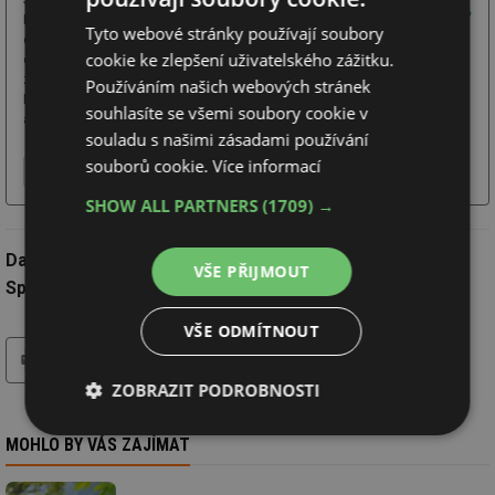
Electric je světovým
Tyto webové stránky používají soubory
expertem v ovládání
cookie ke zlepšení uživatelského zážitku.
energie. Svým
zákazníkům a partnerům v oblastech průmyslu, energetiky, infrastruktury,
Používáním našich webových stránek
IT a stavebnictví poskytuje řešení a služby pro bezpečné, spolehlivé
souhlasíte se všemi soubory cookie v
a efektivní využívání elektrické energie.
souladu s našimi zásadami používání
souborů cookie.
Více informací
Více o firmě
Chci další informace
Webové stránky
SHOW ALL PARTNERS
(1709) →
Datum:
28.5.2026
VŠE PŘIJMOUT
Společnost:
Schneider Electric CZ, s. r. o.
VŠE ODMÍTNOUT
tisk
ZOBRAZIT PODROBNOSTI
Nezbytně
Výkonové
Soubory
MOHLO BY VÁS ZAJÍMAT
nutné
soubory
cílení
soubory