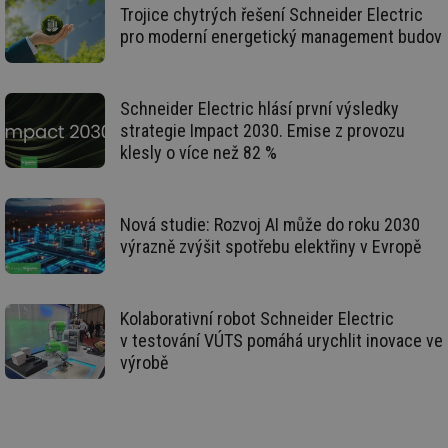
Trojice chytrých řešení Schneider Electric
pro moderní energetický management budov
Funkční soubory
Nezařazené
soubory
Schneider Electric hlásí první výsledky
strategie Impact 2030. Emise z provozu
klesly o více než 82 %
Nezbytně nutné soubory
Výkonové soubory
Nová studie: Rozvoj AI může do roku 2030
Soubory cílení
Funkční soubory
výrazně zvýšit spotřebu elektřiny v Evropě
Nezařazené soubory
Nezbytně nutné soubory cookie umožňují základní
Kolaborativní robot Schneider Electric
funkce webových stránek, jako je přihlášení
v testování VÚTS pomáhá urychlit inovace ve
uživatele a správa účtu. Webové stránky nelze bez
nezbytně nutných souborů cookie správně používat.
výrobě
Provider
/
Název
Vyprší
Po
Doména
g_state
.forum.tzb-
Zavřením
Sl
info.cz
prohlížeče
př