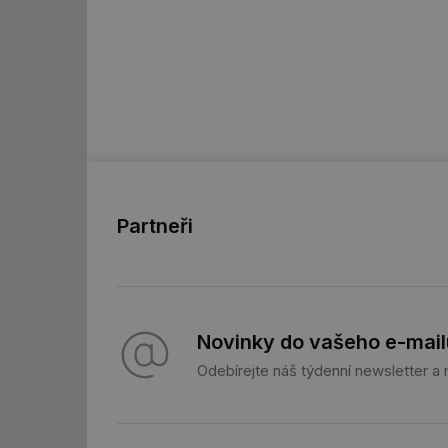
id
id
_hjFirstSeen
id
Partneři
_hjIncludedInSessi
id
Novinky do vašeho e-mail
id
Odebírejte náš týdenní newsletter a
id
_hjIncludedInSessi