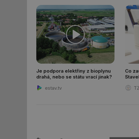
_dc_gtm_UA-590170
id
_hjIncludedInSessi
_hjIncludedInSessi
Je podpora elektřiny z bioplynu
Co zau
drahá, nebo se státu vrací jinak?
Stave
__gfp_64b
estav.tv
TZ
__cf_bm
sid
_hjIncludedInSessi