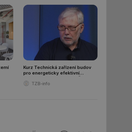
ům používajícím
skriptů a kódu na
at za nezbytně
sí fungovat správně.
aké identifikátorem
ní session uživatele
 informoval Hotjar
o vzorkování dat
šeho webu
 informoval Hotjar
zemí
Kurz Technická zařízení budov
o vzorkování dat
pro energeticky efektivní
šeho webu
a zdravé budovy na FSv ČVUT
správě přijetí
TZB-info
ebu.
í mezi lidmi a
lo možné podávat
h stránek.
e, ale pokud je
e pravděpodobně
 informoval Hotjar