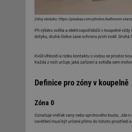
Zdroj obrázku: https://pixabay.com/photos/bathroom-sta
Při výběru světla a elektrospotřebičů v koupelně vždy 
dotyku, druhá číslice zase ochranu proti vodě. Druhá čís
Kvůli vlhkosti a riziku kontaktu s vodou se prostor ko
Každá z nich určuje, jaká zařízení a svítidla sem moho
Definice pro zóny v koupelně
Zóna 0
Označuje vnitřek vany nebo sprchového koutu. Jde o n
osvětlení musí být určené přímo do tohoto prostředí a