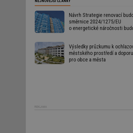
NEJNOVĚJŠÍ ČLÁNKY
Nezbytně nutn
Návrh Strategie renovací budo
Nezbytně nutné soubo
stránky nelze bez ne
směrnice 2024/1275/EU
o energetické náročnosti bud
Název
g_state
Výsledky průzkumu k ochlazo
městského prostředí a dopor
g_csrf_token
pro obce a města
id
_hjAbsoluteSession
id
REKLAMA
_hjIncludedInSessi
mv