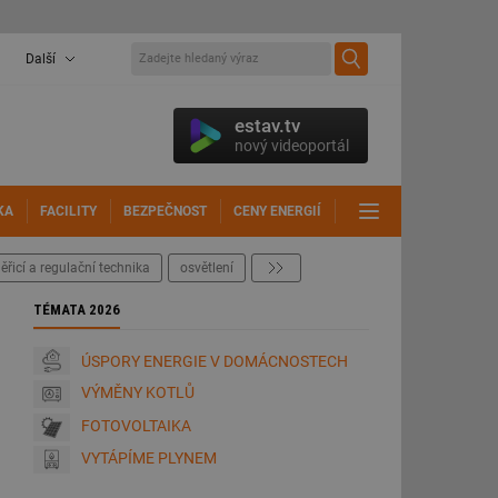
Další
estav.tv
nový videoportál
KA
FACILITY
BEZPEČNOST
CENY ENERGIÍ
DALŠÍ
ěřicí a regulační technika
osvětlení
další
TÉMATA 2026
ÚSPORY ENERGIE V DOMÁCNOSTECH
VÝMĚNY KOTLŮ
FOTOVOLTAIKA
VYTÁPÍME PLYNEM