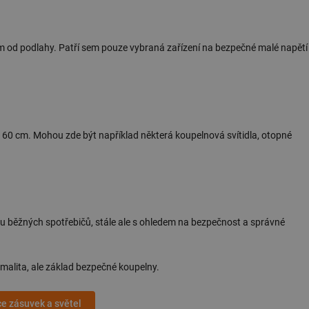
 od podlahy. Patří sem pouze vybraná zařízení na bezpečné malé napětí
i 60 cm. Mohou zde být například některá koupelnová svítidla, otopné
šinu běžných spotřebičů, stále ale s ohledem na bezpečnost a správné
malita, ale základ bezpečné koupelny.
ce zásuvek a světel