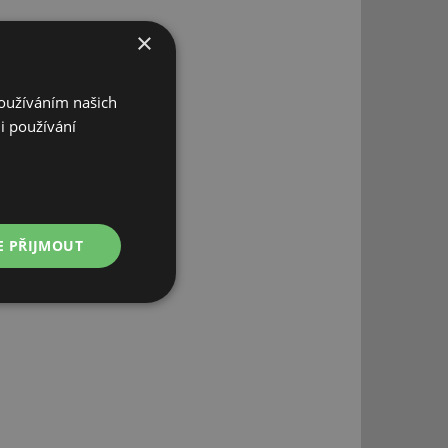
×
Používáním našich
i používání
E PŘIJMOUT
Nezařazené
soubory