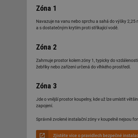
Zóna 1
Navazuje na vanu nebo sprchu a sahá do výšky 2,25 m
a s dostatečným krytím proti stříkající vodě.
Zóna 2
Zahrnuje prostor kolem zóny 1, typicky do vzdálenost
žebříky nebo zařízení určená do vlhkého prostředí.
Zóna 3
Jde o vnější prostor koupelny, kde už lze umístit vět
zapojení.
Správně zvolené instalační zóny v koupelně nejsou for
Zjistěte více o pravidlech bezpečné instala