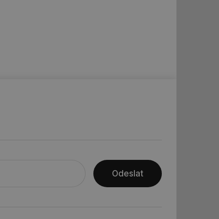
rakcí v těchto
ní session uživatele
ní session uživatele
ar mohl sledovat
 relací. Neobsahuje
ní session uživatele
 informoval Hotjar
o vzorkování dat
šeho webu
ní session uživatele
ní session uživatele
Odeslat
ní session uživatele
 informoval Hotjar
o vzorkování dat
šeho webu