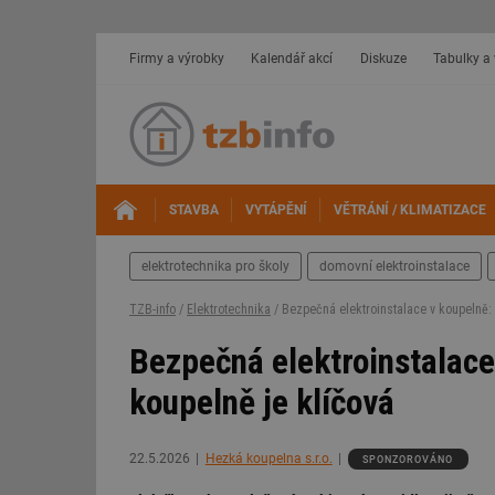
Firmy a výrobky
Kalendář akcí
Diskuze
Tabulky a
STAVBA
VYTÁPĚNÍ
VĚTRÁNÍ / KLIMATIZACE
elektrotechnika pro školy
domovní elektroinstalace
TZB-info
/
Elektrotechnika
/ Bezpečná elektroinstalace v koupelně: 
Bezpečná elektroinstalace 
koupelně je klíčová
22.5.2026
Hezká koupelna s.r.o.
SPONZOROVÁNO