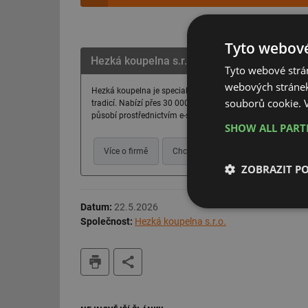
Tyto webové
Hezká koupelna s.r.o.
Tyto webové strán
webových stránek
Hezká koupelna je specialistou na vybavení koupelen a kuc
souborů cookie.
tradicí. Nabízí přes 30 000 produktů pro domácnosti v Čes
působí prostřednictvím e-shopu Krásna kúpeľňa. Pomáhá s
SHOW ALL PAR
Více o firmě
Chci další informace
Webové s
ZOBRAZIT P
Datum:
22.5.2026
Nezbytně nutn
soubory
Společnost:
Hezká koupelna s.r.o.
tisk