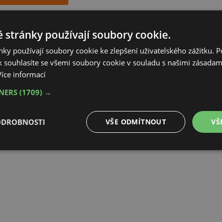
 stránky používají soubory cookie.
ky používají soubory cookie ke zlepšení uživatelského zážitku. 
 souhlasíte se všemi soubory cookie v souladu s našimi zásadam
hyní s více než dvacetiletou
Více informací
ké republice i na Slovensku, kde
vým zákazníkům zařídit ...
TNERS
(1709) →
tránky
ODROBNOSTI
VŠE ODMÍTNOUT
VŠ
é
Výkonové
Soubory cílení
Funkční soubory
soubory