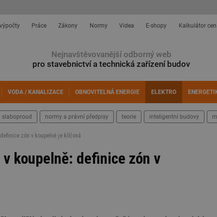
 výpočty
Práce
Zákony
Normy
Videa
E-shopy
Kalkulátor cen
Nejnavštěvovanější odborný web
pro stavebnictví a technická zařízení budov
VODA / KANALIZACE
OBNOVITELNÁ ENERGIE
ELEKTRO
ENERGETI
slaboproud
normy a právní předpisy
teorie
inteligentní budovy
m
definice zón v koupelně je klíčová
v koupelně: definice zón v