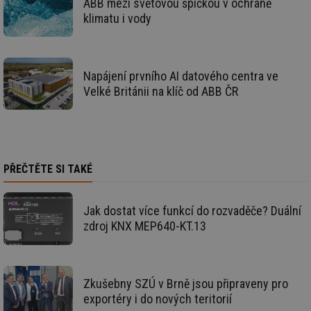
ABB mezi světovou špičkou v ochraně
klimatu i vody
Nezbytně nutné soubory
Výkonové soubory
Napájení prvního AI datového centra ve
Velké Británii na klíč od ABB ČR
Soubory cílení
Funkční soubory
Nezařazené soubory
Nezbytně nutné soubory cookie umožňují základní
funkce webových stránek, jako je přihlášení
uživatele a správa účtu. Webové stránky nelze bez
PŘEČTĚTE SI TAKÉ
nezbytně nutných souborů cookie správně používat.
Provider
/
Název
Vyprší
Po
Doména
Jak dostat více funkcí do rozvaděče? Duální
g_state
.forum.tzb-
Zavřením
Sl
zdroj KNX MEP640-KT.13
info.cz
prohlížeče
př
po
g_csrf_token
.forum.tzb-
Zavřením
Sl
info.cz
prohlížeče
př
po
Zkušebny SZÚ v Brně jsou připraveny pro
exportéry i do nových teritorií
id
konference.tzb-
1 rok
Te