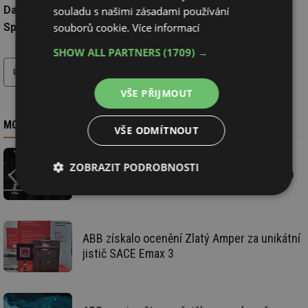
Datum:
23.5.2026
souladu s našimi zásadami používání
souborů cookie.
Více informací
Společnost:
ABB s.r.o.
SHOW ALL PARTNERS
(1709) →
tisk
VŠE PŘIJMOUT
MOHLO BY VÁS ZAJÍMAT
VŠE ODMÍTNOUT
ABB Robotics uvádí na trh rodinu
ZOBRAZIT PODROBNOSTI
vysokorychlostních kolaborativních robotů
PoWa™
Nezbytně
Výkonové
Soubory
nutné
soubory
cílení
soubory
ABB získalo ocenění Zlatý Amper za unikátní
jistič SACE Emax 3
Funkční soubory
Nezařazené
soubory