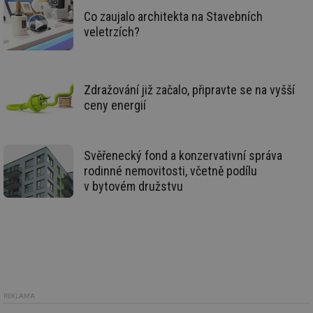
de
de
Co zaujalo architekta na Stavebních
re
veletrzích?
we
mv
2 měsíce 4
Te
Airtable
týdny
co
.tzb-info.cz
po
sl
Zdražování již začalo, připravte se na vyšší
už
int
ceny energií
vý
vl
po
Air
us
Svěřenecký fond a konzervativní správa
už
rodinné nemovitosti, včetně podílu
pr
int
v bytovém družstvu
tě
id
vytapeni.tzb-
10 let
Te
info.cz
co
po
vy
se
id
stavba.tzb-
10 let
Te
info.cz
co
po
vy
REKLAMA
se