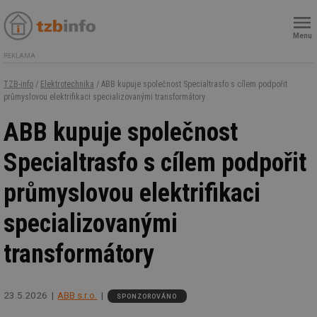
Menu
REKLAMA
TZB-info
/
Elektrotechnika
/ ABB kupuje společnost Specialtrasfo s cílem podpořit
průmyslovou elektrifikaci specializovanými transformátory
ABB kupuje společnost
Specialtrasfo s cílem podpořit
průmyslovou elektrifikaci
specializovanými
transformátory
23.5.2026
ABB s.r.o.
SPONZOROVÁNO