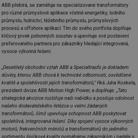
ABB přebírá, se zaměřuje na specializované transformátory
pro různé průmyslové aplikace včetně energetiky, lodního
průmyslu, hutnictví, těžebního průmyslu, průmyslových
procesů a offshore aplikací. Tím do svého portfolia doplňuje
klíčový prvek pohonných soustav a upevňuje své postavení
preferovaného partnera pro zákazníky hledající integrovaná,
vysoce výkonná řešení.
„Desetiletý obchodní vztah ABB a Specialtrasfo je dokladem
důvěry, kterou ABB chová k technické odbornosti, osvědčené
kvalitě a spolehlivosti jejich transformátorů,"
říká Juha Koskela,
prezident divize ABB Motion High Power, a doplňuje:
„Tato
strategická akvizice rozšiřuje naši nabídku a posiluje odolnost
našeho dodavatelského řetězce u velmi žádaných
transformátorů, čímž upevňuje schopnost ABB poskytovat
spolehlivá, integrovaná řešení. Díky spojení vysoce výkonných
motorů, frekvenčních měničů a transformátorů do jediného
sortimentu špičkové kvality pomáháme zákazníkům i nadále s