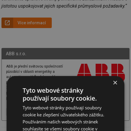
jistotou uspokojovat jejich specifické průmyslové požadavky.“
Více informací
ABB s.r.o.
ABB je přední světovou společností
působící v oblasti energetiky a
automatizace. V České republice
×
působí na osmi lokalitách a
zaměstnává více než 3400 lidí. Hlavní
Tyto webové stránky
produkce: Elektromotory, generátory, frekvenční měniče, jejich díly,
používají soubory cookie.
projekce, dodávky, ...
Tyto webové stránky používají soubory
Více o firmě
Chci další informace
Webové stránky
cookie ke zlepšení uživatelského zážitku.
Používáním našich webových stránek
souhlasíte se všemi soubory cookie v