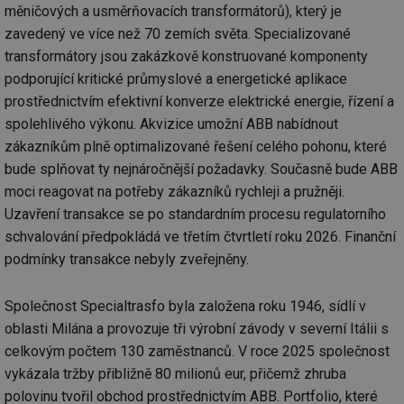
měničových a usměrňovacích transformátorů), který je
zavedený ve více než 70 zemích světa. Specializované
transformátory jsou zakázkově konstruované komponenty
podporující kritické průmyslové a energetické aplikace
prostřednictvím efektivní konverze elektrické energie, řízení a
spolehlivého výkonu. Akvizice umožní ABB nabídnout
zákazníkům plně optimalizované řešení celého pohonu, které
bude splňovat ty nejnáročnější požadavky. Současně bude ABB
moci reagovat na potřeby zákazníků rychleji a pružněji.
Uzavření transakce se po standardním procesu regulatorního
schvalování předpokládá ve třetím čtvrtletí roku 2026. Finanční
podmínky transakce nebyly zveřejněny.
Společnost Specialtrasfo byla založena roku 1946, sídlí v
oblasti Milána a provozuje tři výrobní závody v severní Itálii s
celkovým počtem 130 zaměstnanců. V roce 2025 společnost
vykázala tržby přibližně 80 milionů eur, přičemž zhruba
polovinu tvořil obchod prostřednictvím ABB. Portfolio, které