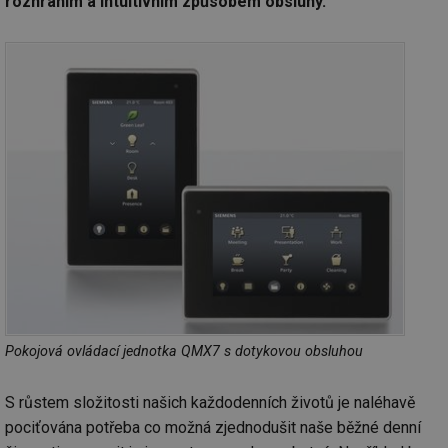
rozhraním a intuitivním způsobem obsluhy.
Pokojová ovládací jednotka QMX7 s dotykovou obsluhou
S růstem složitosti našich každodenních životů je naléhavě
pociťována potřeba co možná zjednodušit naše běžné denní