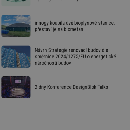
id
in
id
vetrani.tzb-
10 let
Te
info.cz
co
po
innogy koupila dvě bioplynové stanice,
vy
přestaví je na biometan
se
_hjIncludedInSessionSample
1 minuta
Te
Hotjar Ltd
59 sekund
co
elektro.tzb-
na
info.cz
Návrh Strategie renovací budov dle
ab
Ho
směrnice 2024/1275/EU o energetické
zd
ná
náročnosti budov
za
vz
de
de
re
2 dny Konference DesignBlok Talks
we
mv
2 měsíce 4
Te
Airtable
týdny
co
.tzb-info.cz
po
sl
už
int
vý
vl
po