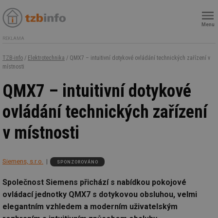
Menu
REKLAMA
TZB-info
/
Elektrotechnika
/ QMX7 – intuitivní dotykové ovládání technických zařízení v
místnosti
QMX7 – intuitivní dotykové
ovládání technických zařízení
v místnosti
Siemens, s.r.o.
SPONZOROVÁNO
Společnost Siemens přichází s nabídkou pokojové
ovládací jednotky QMX7 s dotykovou obsluhou, velmi
elegantním vzhledem a moderním uživatelským