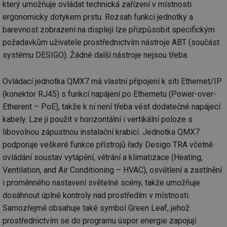
který umožňuje ovládat technická zařízení v místnosti
ergonomicky dotykem prstu. Rozsah funkcí jednotky a
barevnost zobrazení na displeji lze přizpůsobit specifickým
požadavkům uživatele prostřednictvím nástroje ABT (součást
systému DESIGO). Žádné další nástroje nejsou třeba.
Ovládací jednotka QMX7 má vlastní připojení k síti Ethernet/IP
(konektor RJ45) s funkcí napájení po Ethernetu (Power-over-
Etherent – PoE), takže k ní není třeba vést dodatečné napájecí
kabely. Lze ji použít v horizontální i vertikální poloze s
libovolnou zápustnou instalační krabicí. Jednotka QMX7
podporuje veškeré funkce přístrojů řady Desigo TRA včetně
ovládání soustav vytápění, větrání a klimatizace (Heating,
Ventilation, and Air Conditioning – HVAC), osvětlení a zastínění
i proměnného nastavení světelné scény, takže umožňuje
dosáhnout úplné kontroly nad prostředím v místnosti.
Samozřejmě obsahuje také symbol Green Leaf, jehož
prostřednictvím se do programu úspor energie zapojují