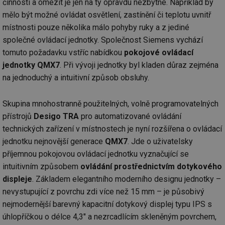
činnosti a omezit je jen na ty opravdu nezbytné. Například by
mělo být možné ovládat osvětlení, zastínění či teplotu uvnitř
místnosti pouze několika málo pohyby ruky a z jediné
společné ovládací jednotky. Společnost Siemens vychází
tomuto požadavku vstříc nabídkou
pokojové ovládací
jednotky QMX7
. Při vývoji jednotky byl kladen důraz zejména
na jednoduchý a intuitivní způsob obsluhy.
Skupina mnohostranně použitelných, volně programovatelných
přístrojů
Desigo TRA
pro automatizované ovládání
technických zařízení v místnostech je nyní rozšířena o ovládací
jednotku nejnovější generace
QMX7
. Jde o uživatelsky
příjemnou pokojovou ovládací jednotku vyznačující se
intuitivním způsobem
ovládání prostřednictvím dotykového
displeje
. Základem elegantního moderního designu jednotky –
nevystupující z povrchu zdi více než 15 mm – je působivý
nejmodernější barevný kapacitní dotykový displej typu IPS s
úhlopříčkou o délce 4,3" a nezrcadlícím skleněným povrchem,