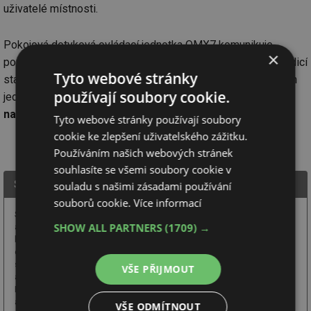
uživatelé místnosti.
Pokojová dotyková ovládací jednotka QMX7 komunikuje
×
pomocí protokolu TCP/IP přímo s odpovídající pokojovou řídicí
Tyto webové stránky
stanicí PXC3, ke které může být připojeno několik ovládacích
používají soubory cookie.
jednotek současně.
Uvedení jednotky QMX7 na trh je
naplánováno na konec roku 2013.
Tyto webové stránky používají soubory
cookie ke zlepšení uživatelského zážitku.
Používáním našich webových stránek
souhlasíte se všemi soubory cookie v
Siemens, s.r.o.
souladu s našimi zásadami používání
souborů cookie.
Více informací
Systémy
SHOW ALL PARTNERS
(1709) →
automatizovaného řízení
budov, systémy řízení
energetických systémů,
systémy řízení kotelen
VŠE PŘIJMOUT
a předávacích stanic CZT.
Přístroje pro měřicí
a regulační techniku, integrované systémy budov, konzultace, projekty,
VŠE ODMÍTNOUT