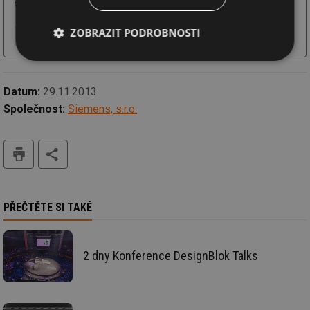
software, dodávky na klíč, projekty ...
ZOBRAZIT PODROBNOSTI
Více o firmě
Chci další informace
Webové stránky
Nezbytně
Výkonové
Soubory
nutné
soubory
cílení
soubory
Datum:
29.11.2013
Společnost:
Siemens, s.r.o.
Funkční soubory
Nezařazené
tisk
soubory
PŘEČTĚTE SI TAKÉ
Nezbytně nutné soubory
Výkonové soubory
2 dny Konference DesignBlok Talks
Soubory cílení
Funkční soubory
Nezařazené soubory